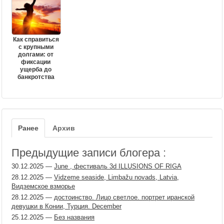
Как справиться
с крупными
долгами: от
фиксации
ущерба до
банкротства
Ранее
Архив
Предыдущие записи блогера :
30.12.2025
—
June , фестиваль 3d ILLUSIONS OF RIGA
28.12.2025
—
Vidzeme seaside, Limbažu novads, Latvia,
Видземское взморье
28.12.2025
—
достоинство. Лицо светлое. портрет иранской
девушки в Конии, Турция. December
25.12.2025
—
Без названия