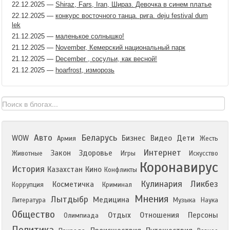
22.12.2025
—
Shiraz, Fars, Iran, Шираз. Девочка в синем платье
22.12.2025
—
конкурс восточного танца. рига. deju festival dum
lek
21.12.2025
—
маленькое солнышко!
21.12.2025
—
November, Кемерский национальный парк
21.12.2025
—
December , сосульи, как весной!
21.12.2025
—
hoarfrost, изморозь
Авто
Беларусь
WOW
Бизнес
Видео
Дети
Армия
Жесть
Интернет
Закон
Здоровье
Животные
Игры
Искусство
Коронавирус
История
Казахстан
Кино
Конфликты
Кулинария
Ликбез
Косметичка
Коррупция
Криминал
Мнения
Лытдыбр
Медицина
Литература
Музыка
Наука
Общество
Отдых
Отношения
Персоны
Олимпиада
Политика