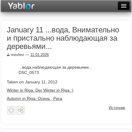
Разместить статью
Войти
January 11 ...вода, Внимательно
Неделя
и пристально наблюдающая за
Месяц
деревьями...
Рейтинги
mevlevi
—
11.01.2026
Архив
...вода,наблюдающая за деревьями...
DSC_0573
Фототоп
Taken on January 11, 2012
Видеотоп
Winter in Riga. Der Winter in Riga :)
Autumn in Riga. Осень , Рига
Источник