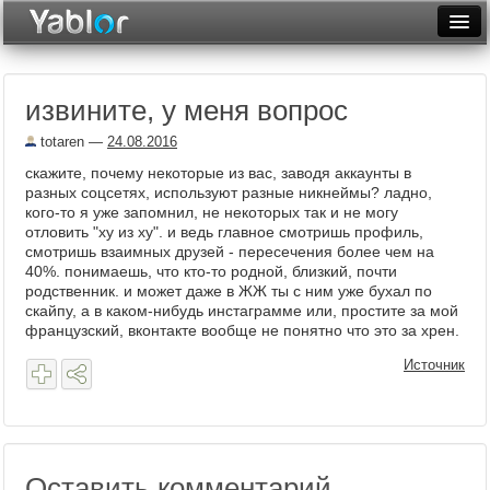
Разместить статью
Войти
извините, у меня вопрос
Неделя
totaren
—
24.08.2016
Месяц
скажите, почему некоторые из вас, заводя аккаунты в
разных соцсетях, используют разные никнеймы? ладно,
Рейтинги
кого-то я уже запомнил, не некоторых так и не могу
отловить "ху из ху". и ведь главное смотришь профиль,
Архив
смотришь взаимных друзей - пересечения более чем на
40%. понимаешь, что кто-то родной, близкий, почти
Фототоп
родственник. и может даже в ЖЖ ты с ним уже бухал по
скайпу, а в каком-нибудь инстаграмме или, простите за мой
Видеотоп
французский, вконтакте вообще не понятно что это за хрен.
Источник
Оставить комментарий