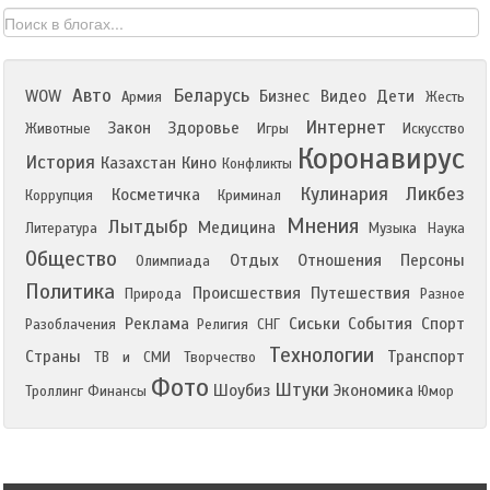
Авто
Беларусь
WOW
Бизнес
Видео
Дети
Армия
Жесть
Интернет
Закон
Здоровье
Животные
Игры
Искусство
Коронавирус
История
Казахстан
Кино
Конфликты
Кулинария
Ликбез
Косметичка
Коррупция
Криминал
Мнения
Лытдыбр
Медицина
Литература
Музыка
Наука
Общество
Отдых
Отношения
Персоны
Олимпиада
Политика
Происшествия
Путешествия
Природа
Разное
Реклама
Сиськи
События
Спорт
Разоблачения
Религия
СНГ
Технологии
Страны
Транспорт
ТВ и СМИ
Творчество
Фото
Штуки
Шоубиз
Экономика
Троллинг
Финансы
Юмор