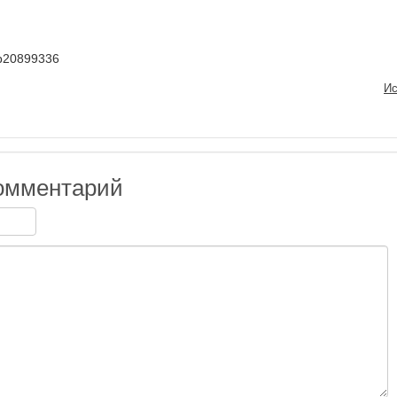
lub20899336
Ис
омментарий