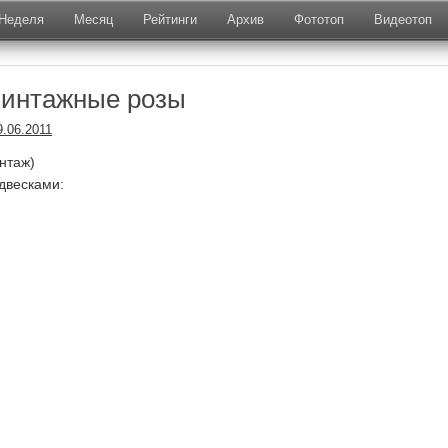
Неделя
Месяц
Рейтинги
Архив
Фототоп
Видеотоп
Винтажные розы
9.06.2011
нтаж)
двесками: