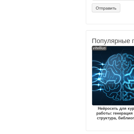
Популярные 
vitellius
Нейросеть для ку
работы: генерация 
структура, библио