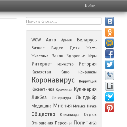
Войти
Авто
Беларусь
WOW
Армия
Бизнес
Видео
Дети
Жесть
Закон
Здоровье
Животные
Игры
Интернет
История
Искусство
Казахстан
Кино
Конфликты
Коронавирус
Коррупция
Кулинария
Косметичка
Криминал
Ликбез
Лытдыбр
Литература
Мнения
Медицина
Музыка
Наука
Общество
Отдых
Олимпиада
Политика
Отношения
Персоны