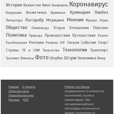
Коронавирус
История
Казахстан
Кино
Конфликты
Кулинария
Ликбез
Косметичка
Коррупция
Криминал
Мнения
Лытдыбр
Медицина
Литература
Музыка
Наука
Общество
Отдых
Отношения
Персоны
Олимпиада
Политика
Происшествия
Путешествия
Природа
Разное
Реклама
Сиськи
События
Спорт
Разоблачения
Религия
СНГ
Технологии
Страны
Транспорт
ТВ и СМИ
Творчество
Фото
Штуки
Шоубиз
Экономика
Троллинг
Финансы
Юмор
Главная
О проекте
Рейтинг топ блогов
,
Обратная связь
упорядоченных по количеству
Правообладателям
посетителей, ссылок и
Реклама
RSS
комментариев. При
составлении рейтинга
блогосферы используются
данные, полученные из