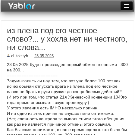
Разместить статью
Войти
из плена под его честное
Неделя
слово?... у хохла нет ни честного,
Месяц
ни слова...
Рейтинги
el_tolstyh
—
23.05.2025
23.05.2025 будет произведен первый обмен пленными...300
Архив
на 300...
=====================
Фототоп
Задумывались ли над тем, что вот уже более 100 лет как
исчез обычай отпускать врага из плена под его честное
Видеотоп
слово не брать в руки оружие до конца боевых действий?
(И это при том, что статья 21я Женевской конвенции 1949го
года прямо описывает такую процедуру.)
У этого явления есть IMHO несколько причин.
И ни одно из этих причин не внушает мне оптимизма.
(Нет, сложность контроля за выполнением этого обещания
как раз не является причиной отмены этого обычая.
Как Вы сами понимаете, в наше время сделать это было бы