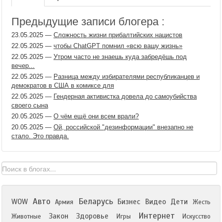
Предыдущие записи блогера :
23.05.2025
—
Сложность жизни прибалтийских нацистов
22.05.2025
—
чтобы ChatGPT помнил «всю вашу жизнь»
22.05.2025
—
Утром часто не знаешь куда забредёшь под
вечер...
22.05.2025
—
Разница между избирателями республиканцев и
демократов в США в комиксе для
22.05.2025
—
Гендерная активистка довела до самоубийства
своего сына
20.05.2025
—
О чём ещё они всем врали?
20.05.2025
—
Ой, российской "дезинформации" внезапно не
стало. Это правда.
Авто
Беларусь
WOW
Бизнес
Видео
Дети
Армия
Жесть
Интернет
Закон
Здоровье
Животные
Игры
Искусство