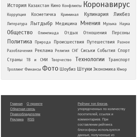
Коронавирус
История
Казахстан
Кино
Конфликты
Кулинария
Ликбез
Косметичка
Коррупция
Криминал
Мнения
Лытдыбр
Медицина
Литература
Музыка
Наука
Общество
Отдых
Отношения
Персоны
Олимпиада
Политика
Происшествия
Путешествия
Природа
Разное
Реклама
Сиськи
События
Спорт
Разоблачения
Религия
СНГ
Технологии
Страны
Транспорт
ТВ и СМИ
Творчество
Фото
Штуки
Шоубиз
Экономика
Троллинг
Финансы
Юмор
Главная
О проекте
Рейтинг топ блогов
,
Обратная связь
упорядоченных по количеству
Правообладателям
посетителей, ссылок и
Реклама
RSS
комментариев. При
составлении рейтинга
блогосферы используются
данные, полученные из