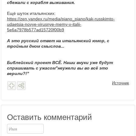
сбежали с корабля выживания.
Ещё шуток итальянских:
https://zen.yandex.ru/media/piano_piano/kak-russkimto-
udaetsia-novye-virusnye-memy-v-italii-
5e6a7978b577ad15720f00b9
А это русский ответ на итальянский юмор, с
тройным дном смыслов...
Библейский проект ВСЁ. Наши внуки уже будут
спрашивать с ужасом"неужели вы во всё это
верили?!"
Источник
Оставить комментарий