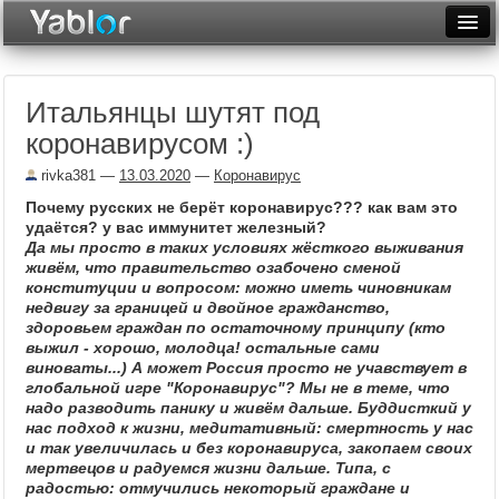
Разместить статью
Войти
Итальянцы шутят под
Неделя
коронавирусом :)
Месяц
rivka381
—
13.03.2020
—
Коронавирус
Рейтинги
Почему русских не берёт коронавирус??? как вам это
удаётся? у вас иммунитет железный?
Архив
Да мы просто в таких условиях жёсткого выживания
живём, что правительство озабочено сменой
конституции и вопросом: можно иметь чиновникам
Фототоп
недвигу за границей и двойное гражданство,
здоровьем граждан по остаточному принципу (кто
Видеотоп
выжил - хорошо, молодца! остальные сами
виноваты...) А может Россия просто не учавствует в
глобальной игре "Коронавирус"? Мы не в теме, что
надо разводить панику и живём дальше. Буддисткий у
нас подход к жизни, медитативный: смертность у нас
и так увеличилась и без коронавируса, закопаем своих
мертвецов и радуемся жизни дальше. Типа, с
радостью: отмучились некоторый граждане и