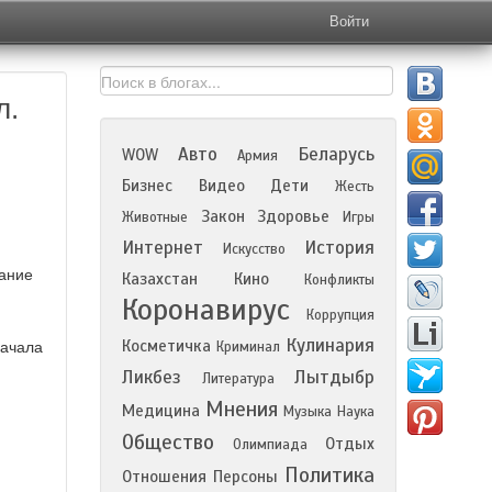
Войти
л.
Авто
Беларусь
WOW
Армия
Бизнес
Видео
Дети
Жесть
Закон
Здоровье
Животные
Игры
Интернет
История
Искусство
мание
Казахстан
Кино
Конфликты
Коронавирус
Коррупция
Кулинария
Косметичка
начала
Криминал
Ликбез
Лытдыбр
Литература
Мнения
Медицина
Музыка
Наука
Общество
Отдых
Олимпиада
Политика
Отношения
Персоны