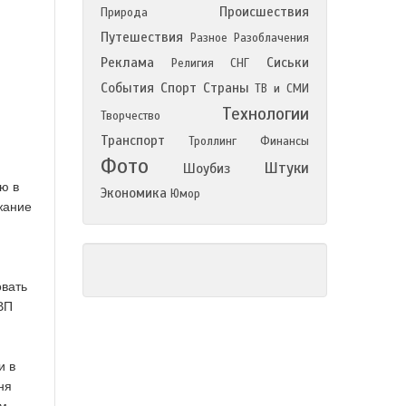
Происшествия
Природа
Путешествия
Разное
Разоблачения
Реклама
Сиськи
Религия
СНГ
События
Спорт
Страны
ТВ и СМИ
Технологии
Творчество
Транспорт
Троллинг
Финансы
Фото
Штуки
Шоубиз
ю в
Экономика
Юмор
ржание
овать
ВП
и в
ня