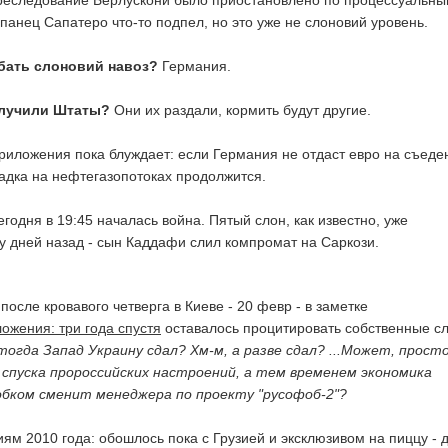
реследование Берлускони было приостановлено по процессуальн
панец Сапатеро что-то подпел, но это уже не слоновий уровень.
бать слоновий навоз?
Германия.
олучили Штаты?
Они их раздали, кормить будут другие.
приложения пока блуждает: если Германия не отдаст евро на съеде
радка на нефтегазопотоках продолжится.
егодня в 19:45 началась война. Пятый слон, как известно, уже
у дней назад - сын Каддафи слил компромат на Саркози.
 после кровавого четверга в Киеве - 20 февр - в заметке
ожения: три года спустя
оставалось процитировать собственные с
тогда Запад Украину сдал? Хм-м, а разве сдал? ...Может, прост
 спуска пророссийских настроений, а тем временем экономика
 обком сменит менеджера по проекту "русофоб-2"?
ям 2010 года: обошлось пока с Грузией и эксклюзивом на пиццу - 