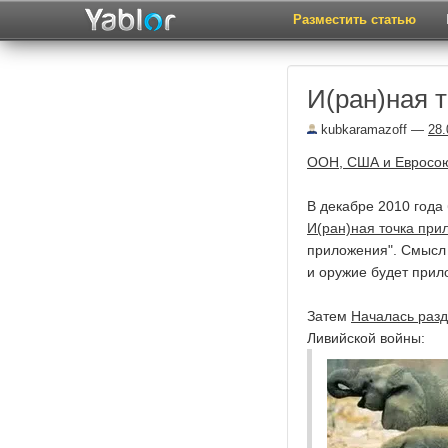
Разместить статью
И(ран)ная т
kubkaramazoff
—
28.
ООН, США и Евросою
В декабре 2010 года
И(ран)ная точка при
приложения". Смысл 
и оружие будет прил
Затем
Началась разд
Ливийской войны: