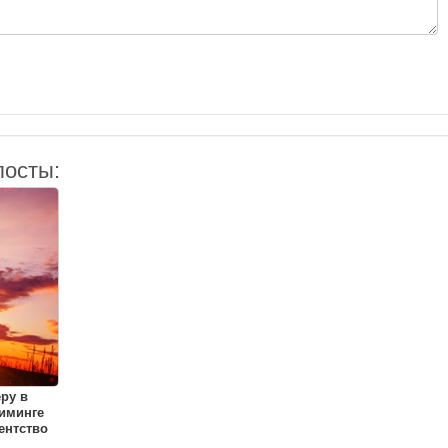
посты:
еру в
иминге
ентство