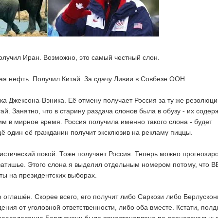
Получил Иран. Возможно, это самый честный слон.
я нефть. Получил Китай. За сдачу Ливии в Совбезе ООН.
ка Джексона-Вэника. Её отмену получает Россия за ту же резолюци
тай. Занятно, что в старину раздача слонов была в обузу - их соде
им в мирное время. Россия получила именно такого слона - будет
щё один её гражданин получит эксклюзив на рекламу пиццы.
стический покой. Тоже получает Россия. Теперь можно прогнозир
 затишье. Этого слона я выделил отдельным номером потому, что В
ты на президентских выборах.
е оглашён. Скорее всего, его получит либо Саркози либо Берлускон
ения от уголовной ответственности, либо оба вместе. Кстати, полд