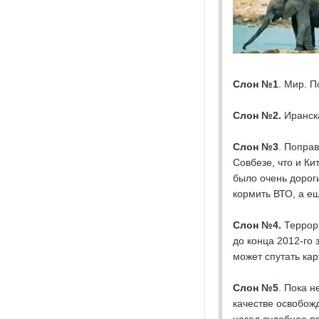
Слон №1
. Мир. 
Слон №2.
Иранска
Слон №3
. Поправ
Совбезе, что и Ки
было очень дорог
кормить ВТО, а е
Слон №4.
Террори
до конца 2012-го
может спутать кар
Слон №5
. Пока н
качестве освобожд