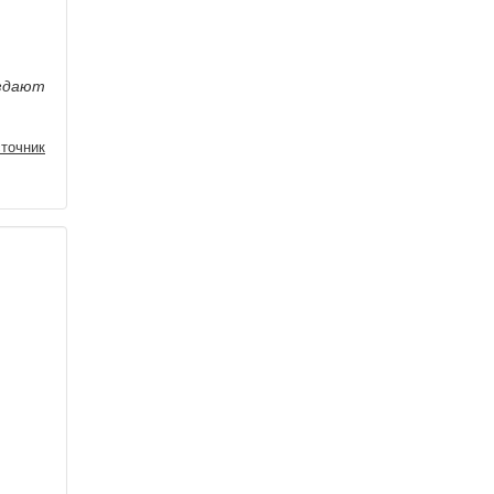
оздают
точник