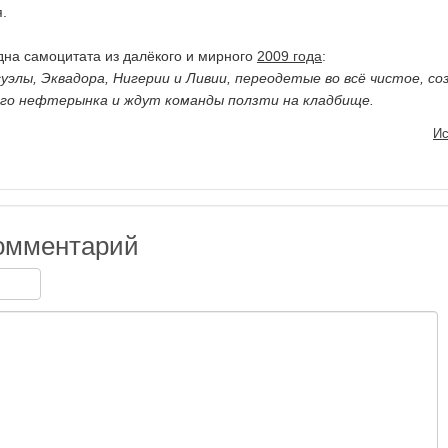
я.
дна самоцитата из далёкого и мирного
2009 года
:
уэлы, Эквадора, Нигерии и Ливии, переодетые во всё чистое, с
го нефтерынка и ждут команды ползти на кладбище.
Ис
омментарий