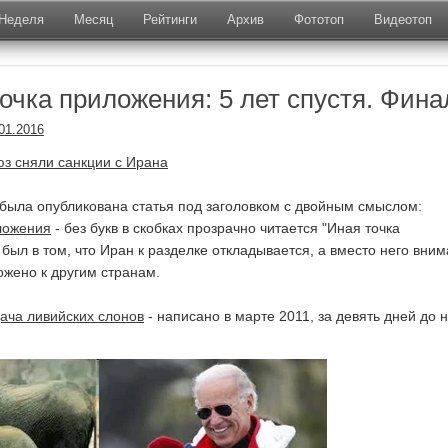
Неделя
Месяц
Рейтинги
Архив
Фототоп
Видеотоп
очка приложения: 5 лет спустя. Фина
01.2016
з сняли санкции с Ирана
 была опубликована статья под заголовком с двойным смыслом:
ложения
- без букв в скобках прозрачно читается "Иная точка
был в том, что Иран к разделке откладывается, а вместо него вни
ожено к другим странам.
ача ливийских слонов
- написано в марте 2011, за девять дней до 