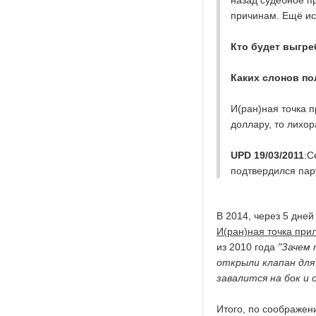
назад судебное п
причинам. Ещё ис
Кто будет выгре
Каких слонов п
И(ран)ная точка 
доллару, то лихо
UPD 19/03/2011
:С
подтвердился пар
В 2014, через 5 дней
И(ран)ная точка прил
из 2010 года
"Зачем 
открыли клапан для
завалится на бок и
Итого, по соображени