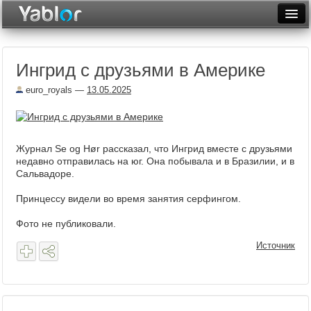
Разместить статью
Войти
Ингрид с друзьями в Америке
Неделя
euro_royals
—
13.05.2025
Месяц
Рейтинги
Журнал Se og Hør рассказал, что Ингрид вместе с друзьями
Архив
недавно отправилась на юг. Она побывала и в Бразилии, и в
Сальвадоре.
Фототоп
Принцессу видели во время занятия серфингом.
Видеотоп
Фото не публиковали.
Источник