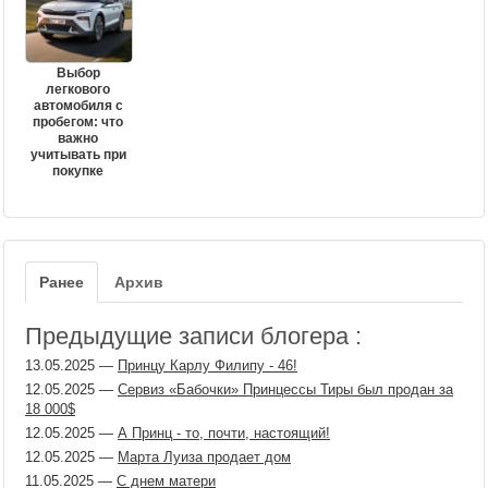
Выбор
легкового
автомобиля с
пробегом: что
важно
учитывать при
покупке
Ранее
Архив
Предыдущие записи блогера :
13.05.2025
—
Принцу Карлу Филипу - 46!
12.05.2025
—
Сервиз «Бабочки» Принцессы Тиры был продан за
18 000$
12.05.2025
—
А Принц - то, почти, настоящий!
12.05.2025
—
Марта Луиза продает дом
11.05.2025
—
С днем матери