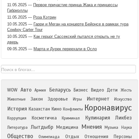
11.05.2025
—
Первое причастие принца Жака и принцессы
Габриэллы
11.05.2025
—
Роза Кэтрин
10.05.2025
—
Гарри и Меган на концерте Бейонсе в рамках тура
Cowboy Carter Tour
10.05.2025
—
Как герцог Сассекский пытался открыть не ту
дверь
09.05.2025
—
Марта и Дурек переехали в Осло
Авто
Беларусь
WOW
Бизнес
Видео
Дети
Армия
Жесть
Интернет
Закон
Здоровье
Животные
Игры
Искусство
Коронавирус
История
Казахстан
Кино
Конфликты
Кулинария
Ликбез
Косметичка
Коррупция
Криминал
Мнения
Лытдыбр
Медицина
Литература
Музыка
Наука
Общество
Отдых
Отношения
Персоны
Олимпиада