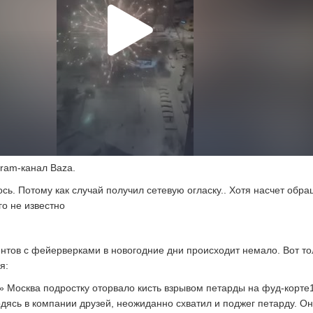
ram-канал Baza.
сь. Потому как случай получил сетевую огласку.. Хотя насчет обр
го не известно
ентов с фейерверками в новогодние дни происходит немало. Вот то
я:
 Москва подростку оторвало кисть взрывом петарды на фуд-корте
одясь в компании друзей, неожиданно схватил и поджег петарду. О