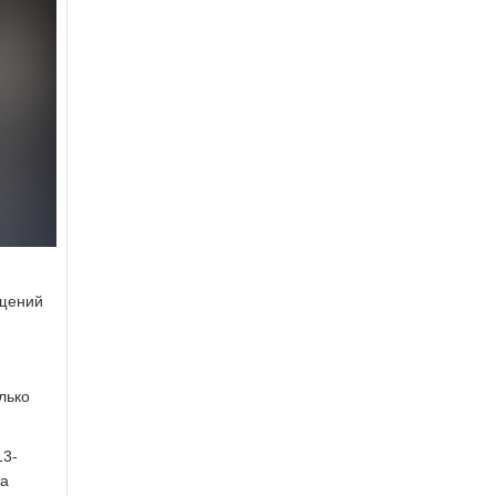
ащений
лько
13-
на