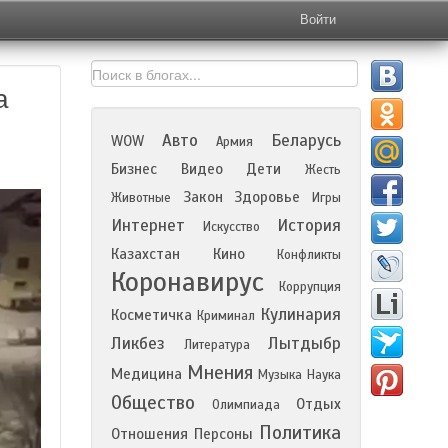
Войти
а
Авто
Беларусь
WOW
Армия
Бизнес
Видео
Дети
Жесть
Закон
Здоровье
Животные
Игры
Интернет
История
Искусство
Казахстан
Кино
Конфликты
Коронавирус
Коррупция
Кулинария
Косметичка
Криминал
Ликбез
Лытдыбр
Литература
Мнения
Медицина
Музыка
Наука
Общество
Отдых
Олимпиада
Политика
Отношения
Персоны