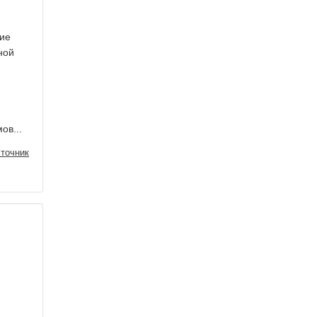
щие
ной
ов...
точник