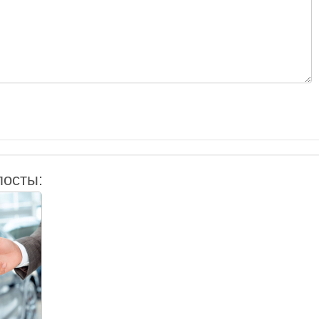
посты: