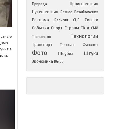
Происшествия
Природа
Путешествия
Разное
Разоблачения
Реклама
Сиськи
Религия
СНГ
События
Спорт
Страны
ТВ и СМИ
Технологии
естные
Творчество
дома
Транспорт
Троллинг
Финансы
учит в
Фото
Штуки
Шоубиз
или,
Экономика
Юмор