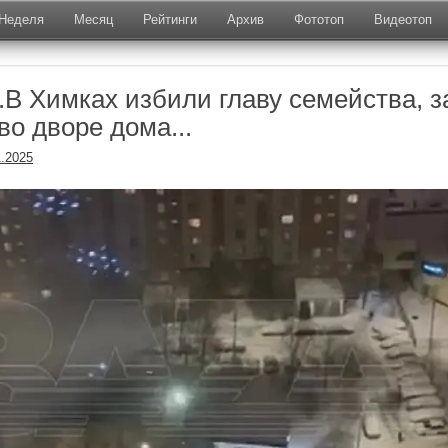
Неделя
Месяц
Рейтинги
Архив
Фототоп
Видеотоп
.В Химках избили главу семейства, з
о дворе дома...
1.2025