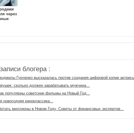
родажи
ля через
нные
аписи блогера :
юдмилы Гурченко высказалась против создания цифровой копии актрисы
вушек: сколько должен зарабатывать мужчина...
ак популярны советские фильмы на Новый Год...
я новогодняя киноклассика...
ботать миллионы в Новом Году. Советы от финансовых экспертов...