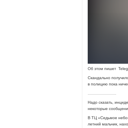
Об этом пишет Teleg
Скандально получило
в полицию пока ниче
.........................
Надо сказать, инцид
некоторые сообщени
В ТЦ «Седьмое небо»
летний мальчик, нах