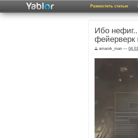
Разместить статью
Ибо нефиг..
фейерверк в
amarok_man
—
04.0