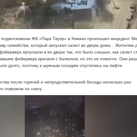
 подмосковном ЖК «Парк Тауэр» в Химках произошел инцедент. М
аву семейства, который запускал салют во дворе дома. . Жителям 
фейерверк запускали в их дворе так, что было слышно, как салют ст
кавшим фейерверк кричали с балконов, но это не помогло. Они реш
ыло долго, поэтому к шумным соседям спустились на лифте.
ства после горячей и непродолжительной беседы несколько раз
го повозили по снегу.