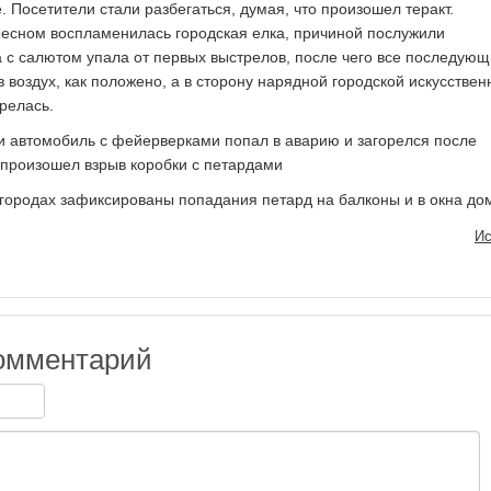
е. Посетители стали разбегаться, думая, что произошел теракт.
Лесном воспламенилась городская елка, причиной послужили
 с салютом упала от первых выстрелов, после чего все последую
 воздух, как положено, а в сторону нарядной городской искусствен
орелась.
и автомобиль с фейерверками попал в аварию и загорелся после
 произошел взрыв коробки с петардами
 городах зафиксированы попадания петард на балконы и в окна дом
Ис
омментарий