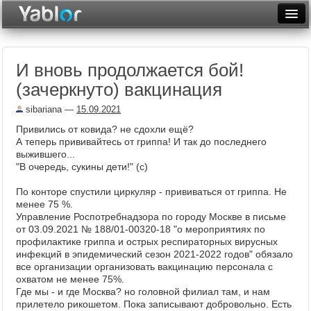
Разместить статью
Войти
И вновь продолжается бой!
Неделя
(зачеркнуто) вакцинация
Месяц
sibariana
—
15.09.2021
Рейтинги
Привились от ковида? не сдохли ещё?
А теперь прививайтесь от гриппа! И так до последнего
Архив
выжившего...
"В очередь, сукины дети!" (с)
Фототоп
По конторе спустили циркуляр - прививаться от гриппа. Не
менее 75 %.
Видеотоп
Управление Роспотребнадзора по городу Москве в письме
от 03.09.2021 № 188/01-00320-18 "о мероприятиях по
профилактике гриппа и острых респираторных вирусных
инфекций в эпидемический сезон 2021-2022 годов" обязало
все организации организовать вакцинацию персонала с
охватом не менее 75%.
Где мы - и где Москва? но головной филиал там, и нам
прилетело рикошетом. Пока записывают добровольно. Есть