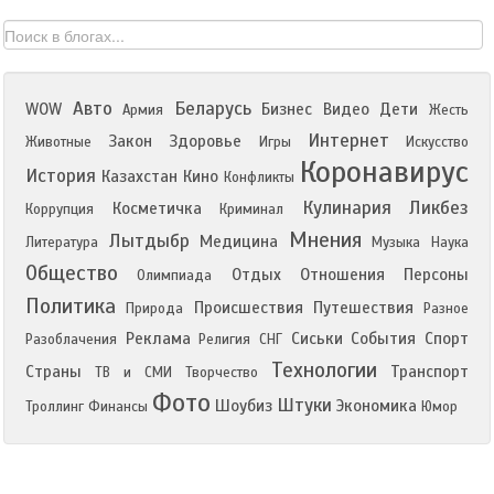
Авто
Беларусь
WOW
Бизнес
Видео
Дети
Армия
Жесть
Интернет
Закон
Здоровье
Животные
Игры
Искусство
Коронавирус
История
Казахстан
Кино
Конфликты
Кулинария
Ликбез
Косметичка
Коррупция
Криминал
Мнения
Лытдыбр
Медицина
Литература
Музыка
Наука
Общество
Отдых
Отношения
Персоны
Олимпиада
Политика
Происшествия
Путешествия
Природа
Разное
Реклама
Сиськи
События
Спорт
Разоблачения
Религия
СНГ
Технологии
Страны
Транспорт
ТВ и СМИ
Творчество
Фото
Штуки
Шоубиз
Экономика
Троллинг
Финансы
Юмор