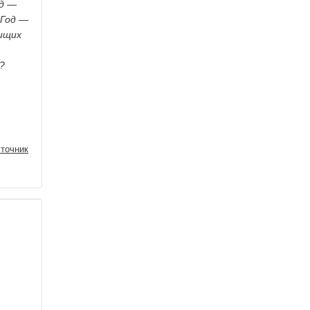
од —
 Год —
нищих
?
точник