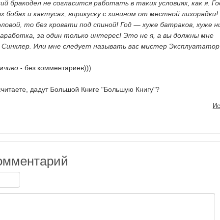
ий бракодел не согласится работать в таких условиях, как я. Г
х бобах и кактусах, вприкуску с хинином от местной лихорадки!
ловой, то без кровати под спиной! Год — хуже батраков, хуже 
заработка, за один только интерес! Это не я, а вы должны мне
 Синклер. Или мне следует называть вас мистер Эксплуататор
мчиво
- без комментариев)))
 считаете, дадут Большой Книге "Большую Книгу"?
Ис
омментарий