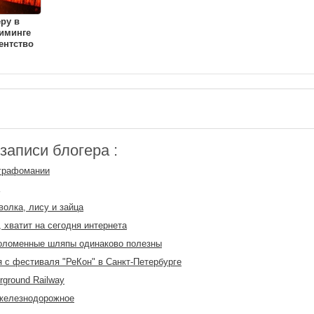
еру в
иминге
ентство
аписи блогера :
 графомании
волка, лису и зайца
 хватит на сегодня интернета
оломенные шляпы одинаково полезны
 с фестиваля "РеКон" в Санкт-Петербурге
rground Railway
 железнодорожное