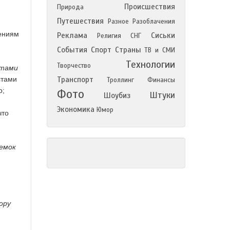
Происшествия
Природа
Путешествия
Разное
Разоблачения
нениям
Реклама
Сиськи
Религия
СНГ
События
Спорт
Страны
ТВ и СМИ
Технологии
Творчество
стами
стами
Транспорт
Троллинг
Финансы
о;
Фото
Штуки
Шоубиз
Экономика
Юмор
что
ъемок
ору