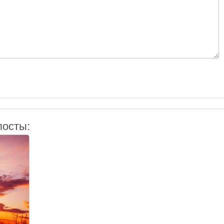
посты: