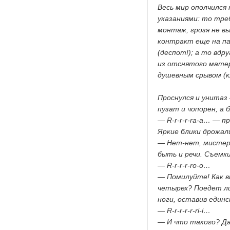
Весь мир ополчился
указаниями: то тре
монтаж, грозя не в
контракт еще на па
(деспот!); а то вдр
из отснятого матери
душевным срывом (к
Проснулся и унитаз
пузат и чопорен, а 
— R-r-r-r-ra-a… — пр
Яркие блики дрожали
— Нет-нет, мистер 
быть и речи. Съемки
— R-r-r-r-ro-o…
— Помилуйте! Как в
четырех? Поедет ли
ноги, оставив един
— R-r-r-r-r-ri-i…
— И что такого? Да