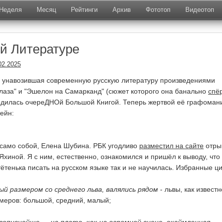
Неделя
Месяц
Рейтинги
Архив
Фототоп
Видеотоп
й Литературе
02.2025
и унавозившая современную русскую литературу произведениями
глаза" и "Эшелон на Самарканд" (сюжет которого она банально
спё
родилась очереДНОй Большой Книгой. Теперь жертвой её графоман
ейн:
, само собой, Елена Шубина. РБК угодливо
разместил на сайте
отры
хиной. Я с ним, естественно, ознакомился и пришёл к выводу, что 
тётенька писать на русском языке так и не научилась. Избранные ц
ый размером со среднего льва, валялись рядом
- львы, как известн
меров: большой, средний, малый;