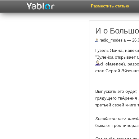
Разместить статью
И о Большо
radio_rhodesia
—
26.
Гузель Яхина, навек
"Зулейха открывает 
d_clarence
), раз
стал Сергей Эйзеншт
Выпускать это будет
грядущего твАрения Я
третьей своей книге 
Хозяйские псы, кажд
бывают трёх типораз