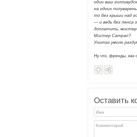
один ваш голливудск
на одних полуварены
то без крыши над го
— и ведь без пенса 
доплатить, мистер
Мистер Сатрап?
Унитаз умолк разду
Ну что, френды, как
Оставить к