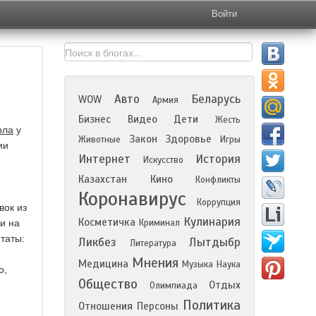
Войти
Авто
Беларусь
WOW
Армия
Бизнес
Видео
Дети
Жесть
рла
у
Закон
Здоровье
Животные
Игры
ии
Интернет
История
Искусство
Казахстан
Кино
Конфликты
Коронавирус
Коррупция
вок из
Кулинария
Косметичка
и на
Криминал
итаты:
Ликбез
Лытдыбр
Литература
Мнения
Медицина
Музыка
Наука
о,
Общество
Отдых
Олимпиада
Политика
Отношения
Персоны