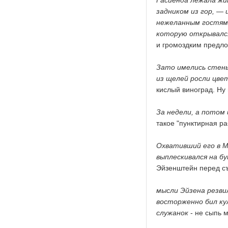
Гасиенда лежала жи
задником из гор, — 
нежеланным гостям.
которую открывался
и громоздким предл
Зато имелись стены
из щелей росли цве
кислый виноград. Ну
За недели, а потом
такое "пунктирная ра
Охвативший его в М
выплескивался на б
Эйзенштейн перед съ
мысли Эйзена резвил
восторженно бил ку
служанок
- не сыпь м