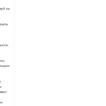
вуд на
брать
ысок,
еки.
 может
о
и
ями!
ни