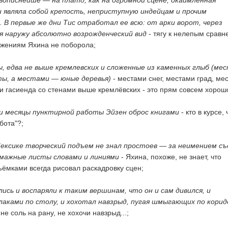
вописнейше — на плато, как на огромной сцене, окаймленная
и являла собой крепость, неприступную индейцам и прочим
 В первые же дни Тис отработал ее всю: от арки ворот, через
 наружу абсолютно возрожденческий вид
- тягу к нелепым срав
ожениям Яхина не поборола;
, едва не выше кремлевских и сложенные из каменных глыб (ме
ты, а местами — юные деревья)
- местами снег, местами град, ме
 и гасиенда со стенами выше кремлёвских - это прям совсем хорош
 и месяцы пунктирной работы Эйзен оброс книгами
- кто в курсе, 
бота"?;
ексике творческий подъем не знал простоев — за неимением с
умажные листы словами и линиями
- Яхина, похоже, не знает, что
ёмками всегда рисовал раскадровку сцен;
ись и воспаряли к таким вершинам, что он и сам дивился, и
лаками по столу, и хохотал навзрыд, пугая шмыгающих по корид
не соль на рану, не хохочи навзрыд...;