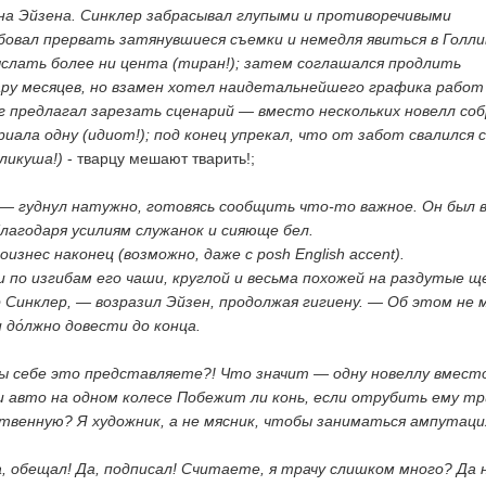
 на Эйзена. Синклер забрасывал глупыми и противоречивыми
бовал прервать затянувшиеся съемки и немедля явиться в Голли
ыслать более ни цента (тиран!); затем соглашался продлить
ру месяцев, но взамен хотел наидетальнейшего графика работ
уг предлагал зарезать сценарий — вместо нескольких новелл со
ала одну (идиот!); под конец упрекал, что от забот свалился с
ликуша!)
- тварцу мешают тварить!;
 — гуднул натужно, готовясь сообщить что-то важное. Он был в
благодаря усилиям служанок и сияюще бел.
оизнес наконец (возможно, даже с posh English accent).
 по изгибам его чаши, круглой и весьма похожей на раздутые щ
Синклер, — возразил Эйзен, продолжая гигиену. — Об этом не
 до́лжно довести до конца.
ы себе это представляете?! Что значит — одну новеллу вмест
 авто на одном колесе Побежит ли конь, если отрубить ему тр
ственную? Я художник, а не мясник, чтобы заниматься ампутаци
, обещал! Да, подписал! Считаете, я трачу слишком много? Да 