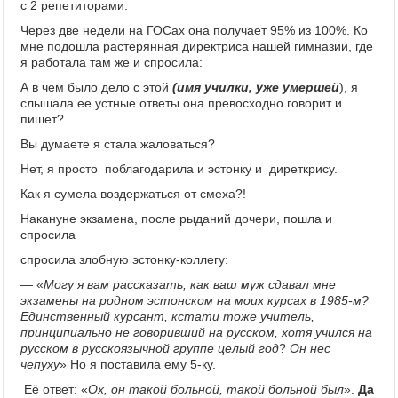
с 2 репетиторами.
Через две недели на ГОСах она получает 95% из 100%. Ко
мне подошла растерянная директриса нашей гимназии, где
я работала там же и спросила:
А в чем было дело с этой
(имя училки, уже умершей
), я
слышала ее устные ответы она превосходно говорит и
пишет?
Вы думаете я стала жаловаться?
Нет, я просто поблагодарила и эстонку и диреткрису.
Как я сумела воздержаться от смеха?!
Накануне экзамена, после рыданий дочери, пошла и
спросила
спросила злобную эстонку-коллегу:
— «
Могу я вам рассказать, как ваш муж сдавал мне
экзамены на родном эстонском на моих курсах в 1985-м?
Единственный курсант, кстати тоже учитель,
принципиально не говоривший на русском, хотя учился на
русском в русскоязычной группе целый год
?
Он нес
чепуху
» Но я поставила ему 5-ку.
Её ответ: «
Ох, он такой больной, такой больной был
».
Да