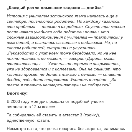
„Каждый раз за домашние задания — двойка“
История с учителем эстонского языка началась еще в
сентябре, признаются родители. Но каждому казалось,
что проблема — только в их ребенке. Спустя три месяца
после начала учебного года родители поняли, что
сложные взаимоотношения с учителем — практически у
всех детей, и пытались связаться с педагогом. Но, по
словам родителей, ситуация не улучшилась.
„Руководство с учителем тоже беседовало, но на нее
никто повлиять не может, — говорит Дарина, мама
второклассницы. — Учитель на перемене закрывается,
уже не здоровается и с коллегами. Она не слышит, что
коллеги просят не делать такого с детьми — ставить
двойки, ведь дети стараются. Учитель твердит: „За
такое я ставить четверки-пятерки не собираюсь“.
Вдогонку:
В 2003 году моя дочь рыдала от подобной училки
эстонского в 12-м классе
Та собиралась ей ставить в аттестат 3 (тройку),
единственную, кстати.
Несмотря на то, что дочка говорила без акцента, занимаясь