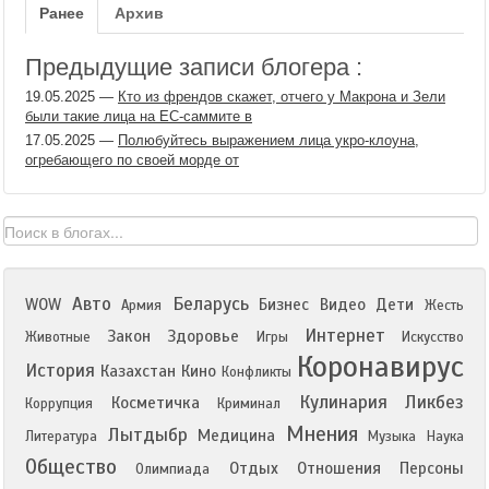
Ранее
Архив
Предыдущие записи блогера :
19.05.2025
—
Кто из френдов скажет, отчего у Макрона и Зели
были такие лица на ЕС-саммите в
17.05.2025
—
Полюбуйтесь выражением лица укро-клоуна,
огребающего по своей морде от
Авто
Беларусь
WOW
Бизнес
Видео
Дети
Армия
Жесть
Интернет
Закон
Здоровье
Животные
Игры
Искусство
Коронавирус
История
Казахстан
Кино
Конфликты
Кулинария
Ликбез
Косметичка
Коррупция
Криминал
Мнения
Лытдыбр
Медицина
Литература
Музыка
Наука
Общество
Отдых
Отношения
Персоны
Олимпиада