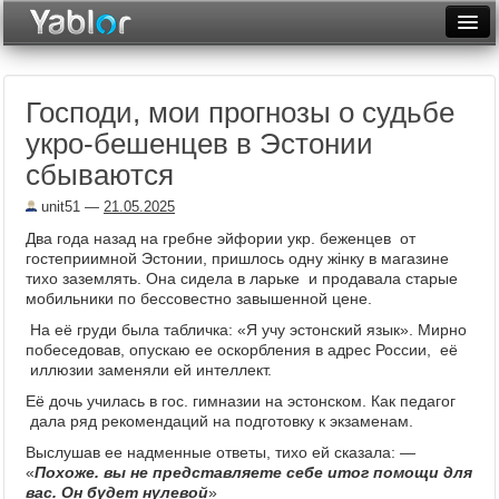
Разместить статью
Войти
Господи, мои прогнозы о судьбе
Неделя
укро-бешенцев в Эстонии
Месяц
сбываются
Рейтинги
unit51
—
21.05.2025
Два года назад на гребне эйфории укр. беженцев от
Архив
гостеприимной Эстонии, пришлось одну жiнку в магазине
тихо заземлять. Она сидела в ларьке и продавала старые
Фототоп
мобильники по бессовестно завышенной цене.
На её груди была табличка: «Я учу эстонский язык». Мирно
Видеотоп
побеседовав, опускаю ее оскорбления в адрес России, её
иллюзии заменяли ей интеллект.
Её дочь училась в гос. гимназии на эстонском. Как педагог
дала ряд рекомендаций на подготовку к экзаменам.
Выслушав ее надменные ответы, тихо ей сказала: —
«
Похоже. вы не представляете себе итог помощи для
вас. Он будет нулевой
»