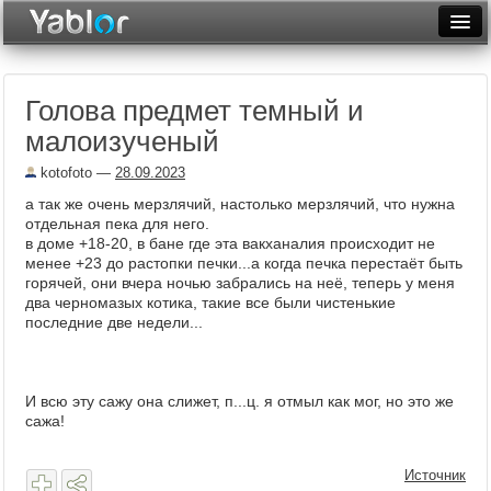
Разместить статью
Войти
Голова предмет темный и
Неделя
малоизученый
Месяц
kotofoto
—
28.09.2023
Рейтинги
а так же очень мерзлячий, настолько мерзлячий, что нужна
отдельная пека для него.
Архив
в доме +18-20, в бане где эта вакханалия происходит не
менее +23 до растопки печки...а когда печка перестаёт быть
горячей, они вчера ночью забрались на неё, теперь у меня
Фототоп
два черномазых котика, такие все были чистенькие
последние две недели...
Видеотоп
И всю эту сажу она слижет, п...ц. я отмыл как мог, но это же
сажа!
Источник