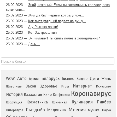
26.09.2023
—
Знай, кожаный. Если ты захомячишь колбасу, пока
котик спит...
26.09.2023
—
Жил да был чёрный кот за углом...
26.09.2023
—
Как лист увядший падает на душу...
26.09.2023
—
А у Рыжика лапки!
25.09.2023
—
Кот Застревалкин
25.09.2023
—
Эй, чилавег! Ты опять полез в холодильник?
25.09.2023
—
День ...
Авто
Беларусь
WOW
Бизнес
Видео
Дети
Армия
Жесть
Интернет
Закон
Здоровье
Животные
Игры
Искусство
Коронавирус
История
Казахстан
Кино
Конфликты
Кулинария
Ликбез
Косметичка
Коррупция
Криминал
Мнения
Лытдыбр
Медицина
Литература
Музыка
Наука