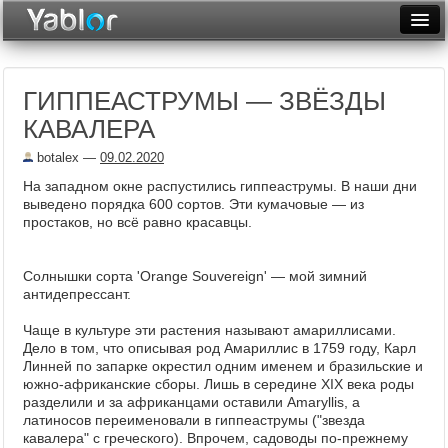
Разместить статью
Войти
ГИППЕАСТРУМЫ — ЗВЁЗДЫ
Неделя
КАВАЛЕРА
Месяц
botalex
—
09.02.2020
Рейтинги
На западном окне распустились гиппеаструмы. В наши дни
выведено порядка 600 сортов. Эти кумачовые — из
Архив
простаков, но всё равно красавцы.
Фототоп
Солнышки сорта 'Orange Souvereign' — мой зимний
антидепрессант.
Видеотоп
Чаще в культуре эти растения называют амариллисами.
Дело в том, что описывая род Амариллис в 1759 году, Карл
Линней по запарке окрестил одним именем и бразильские и
южно-африканские сборы. Лишь в середине XIX века роды
разделили и за африканцами оставили Amaryllis, а
латиносов переименовали в гиппеаструмы ("звезда
кавалера" с греческого). Впрочем, садоводы по-прежнему