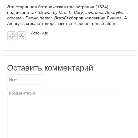
Эта старинная ботаническая иллюстрация (1834)
подписана так "
Drawn by Mrs.
E
.
Bury
,
Liverpool. Amaryllis
crocata - Papilio nestor, Brazil
">сборов коллекции Линнея
.
А
Amaryllis crocata теперь зовётся Hippeastrum striatum.
Источник
Оставить комментарий