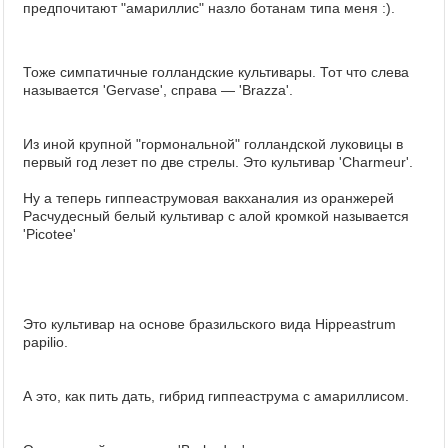
предпочитают "амариллис" назло ботанам типа меня :).
Тоже симпатичные голландские культивары. Тот что слева
называется 'Gervase', справа — 'Brazza'.
Из иной крупной "гормональной" голландской луковицы в
первый год лезет по две стрелы. Это культивар
'Charmeur'.
Ну а теперь гиппеаструмовая вакханалия из оранжерей
Расчудесный белый культивар с алой кромкой называется
'Picotee'
Это культивар на основе бразильского вида Hippeastrum
papilio.
А это, как пить дать, гибрид гиппеаструма с амариллисом.