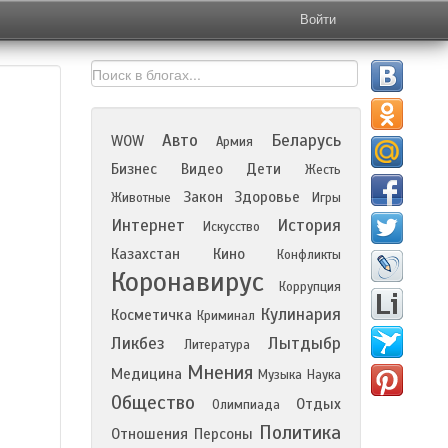
Войти
Авто
Беларусь
WOW
Армия
Бизнес
Видео
Дети
Жесть
Закон
Здоровье
Животные
Игры
Интернет
История
Искусство
Казахстан
Кино
Конфликты
Коронавирус
Коррупция
Кулинария
Косметичка
Криминал
Ликбез
Лытдыбр
Литература
Мнения
Медицина
Музыка
Наука
Общество
Отдых
Олимпиада
Политика
Отношения
Персоны