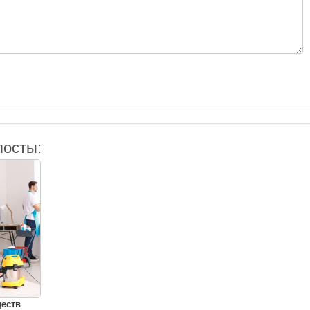
посты:
ществ