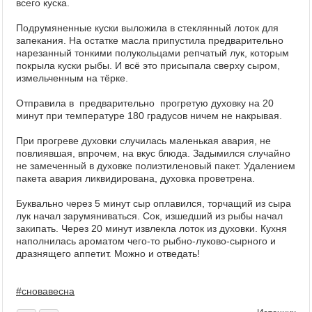
всего куска.
Подрумяненные куски выложила в стеклянный лоток для
запекания. На остатке масла припустила предварительно
нарезанный тонкими полукольцами репчатый лук, которым
покрыла куски рыбы. И всё это присыпала сверху сыром,
измельченным на тёрке.
Отправила в предварительно прогретую духовку на 20
минут при температуре 180 градусов ничем не накрывая.
При прогреве духовки случилась маленькая авария, не
повлиявшая, впрочем, на вкус блюда. Задымился случайно
не замеченный в духовке полиэтиленовый пакет. Удалением
пакета авария ликвидирована, духовка проветрена.
Буквально через 5 минут сыр оплавился, торчащий из сыра
лук начал зарумяниваться. Сок, изшедший из рыбы начал
закипать. Через 20 минут извлекла лоток из духовки. Кухня
наполнилась ароматом чего-то рыбно-луково-сырного и
дразнящего аппетит. Можно и отведать!
#сновавесна