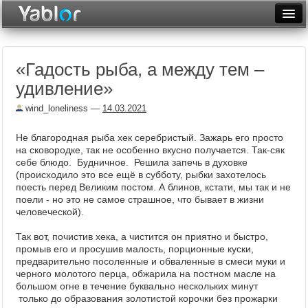
Разместить статью
Войти
«Гадость рыба, а между тем –
Неделя
удивление»
Месяц
wind_loneliness
—
14.03.2021
Рейтинги
Не благородная рыба хек серебристый. Зажарь его просто
на сковородке, так не особенно вкусно получается. Так-сяк
Архив
себе блюдо. Будничное. Решила запечь в духовке
(происходило это все ещё в субботу, рыбки захотелось
Фототоп
поесть перед Великим постом. А блинов, кстати, мы так и не
поели - но это не самое страшное, что бывает в жизни
Видеотоп
человеческой).
Так вот, почистив хека, а чистится он приятно и быстро,
промыв его и просушив малость, порционные куски,
предварительно посоленные и обваленные в смеси муки и
черного молотого перца, обжарила на постном масле на
большом огне в течение буквально нескольких минут
только до образования золотистой корочки без прожарки