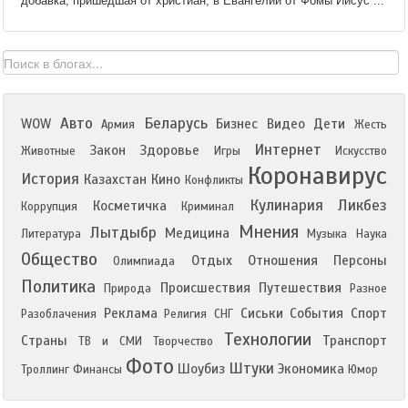
добавка, пришедшая от христиан, в Евангелии от Фомы Иисус ...
Авто
Беларусь
WOW
Бизнес
Видео
Дети
Армия
Жесть
Интернет
Закон
Здоровье
Животные
Игры
Искусство
Коронавирус
История
Казахстан
Кино
Конфликты
Кулинария
Ликбез
Косметичка
Коррупция
Криминал
Мнения
Лытдыбр
Медицина
Литература
Музыка
Наука
Общество
Отдых
Отношения
Персоны
Олимпиада
Политика
Происшествия
Путешествия
Природа
Разное
Реклама
Сиськи
События
Спорт
Разоблачения
Религия
СНГ
Технологии
Страны
Транспорт
ТВ и СМИ
Творчество
Фото
Штуки
Шоубиз
Экономика
Троллинг
Финансы
Юмор