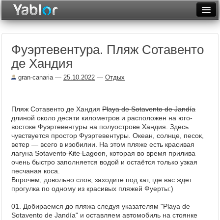
Разместить статью
Войти
Фуэртевентура. Пляж Сотавенто
Неделя
де Хандия
Месяц
gran-canaria
—
25.10.2022
—
Отдых
Рейтинги
Архив
Пляж Сотавенто де Хандия
Playa de Sotavento de Jandía
длиной около десяти километров и расположен на юго-
востоке Фуэртевентуры на полуострове Хандия. Здесь
Фототоп
чувствуется простор Фуэртевентуры. Океан, солнце, песок,
ветер — всего в изобилии. На этом пляже есть красивая
Видеотоп
лагуна
Sotavento Kite Lagoon
, которая во время прилива
очень быстро заполняется водой и остаётся только узкая
песчаная коса.
Впрочем, довольно слов, заходите под кат, где вас ждет
прогулка по одному из красивых пляжей Фуерты:)
01. Добираемся до пляжа следуя указателям "Playa de
Sotavento de Jandía" и оставляем автомобиль на стоянке