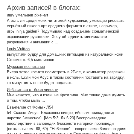
Архив записей в блогах:
ищу умельцев pixel-art
А есть ли среди моих читателей художники, умеющие рисовать
серьёзный пиксел-арт среднего формата в стиле, например,
игры ninja gaiden? Подумываю над созданием схематической
экранизации русалочки. Хочу объединить минимализм
разрешения и анимации с ...
Louis Vuitton
выпустили будку для домашних питомцев из натуральной кожи
Стоимость 6,5 миллионов ...
Мужское воспитание
Вчера хотел кое-что посмотреть в 2Гисе, а компьютер разряжен
в ноль. Если мой Асус в таком состоянии поставить на зарядку,
то минут пять он не будет подавать ...
Избавиться от брезгливости
Мне кажется, что я излишне брезглива. Мне тошно даже думать
о том, чтобы мыть ...
Евангелие от Фомы - Л54
54. Сказал Иисус: Блаженны нищие, ибо вам принадлежит
царство {небесное}. [Мф.5:3; Лк.6:20] Воспроизведено
впоследствии в заповедях блаженств нагорной проповеди
(остальные см. 68, 69). "Небесное" – скорее всего более поздняя