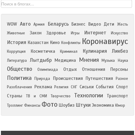
Авто
Беларусь
WOW
Бизнес
Видео
Дети
Армия
Жесть
Интернет
Закон
Здоровье
Животные
Игры
Искусство
Коронавирус
История
Казахстан
Кино
Конфликты
Кулинария
Ликбез
Косметичка
Коррупция
Криминал
Мнения
Лытдыбр
Медицина
Литература
Музыка
Наука
Общество
Отдых
Отношения
Персоны
Олимпиада
Политика
Происшествия
Путешествия
Природа
Разное
Реклама
Сиськи
События
Спорт
Разоблачения
Религия
СНГ
Технологии
Страны
Транспорт
ТВ и СМИ
Творчество
Фото
Штуки
Шоубиз
Экономика
Троллинг
Финансы
Юмор