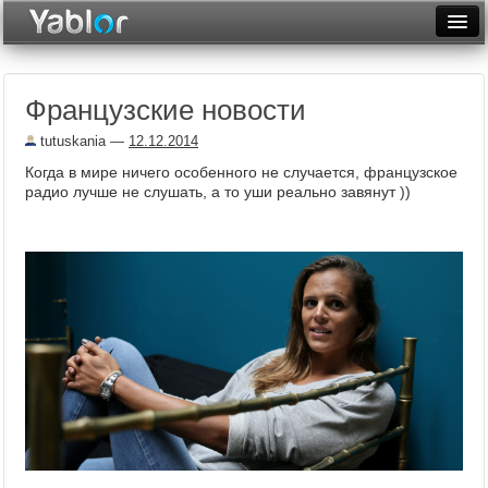
Разместить статью
Войти
Французские новости
Неделя
tutuskania
—
12.12.2014
Месяц
Когда в мире ничего особенного не случается, французское
радио лучше не слушать, а то уши реально завянут ))
Рейтинги
Архив
Фототоп
Видеотоп