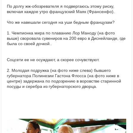
По долгу жж-обозревателя я подвергаюсь этому риску,
включая каждое утро французский Маяк (Франсенфо).
Что же навешали сегодня на уши бедным французам?
1. Чемпионка мира по плаванию Лор Маноду (на фото
выше) своровала сувениров на 200 евро в Диснейланде, где
была со своей дочкой..
Соцсети ее не осуждают, а скорее сочувствуют.
2. Молодая подружка (на фото ниже слева) бывшего
губернатора Полинезии Гастона Флосса (на фото ниже в
центре) задержана по подозрению в воровстве старинной
посуды и серебра из губернаторского дворца.