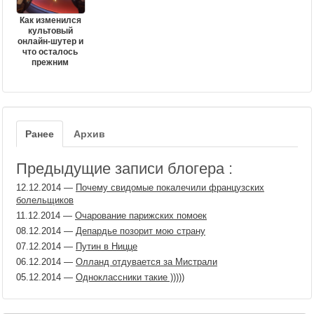
Как изменился
культовый
онлайн-шутер и
что осталось
прежним
Ранее
Архив
Предыдущие записи блогера :
12.12.2014
—
Почему свидомые покалечили французских
болельщиков
11.12.2014
—
Очарование парижских помоек
08.12.2014
—
Депардье позорит мою страну
07.12.2014
—
Путин в Ницце
06.12.2014
—
Oлланд отдувается за Мистрали
05.12.2014
—
Одноклассники такие )))))