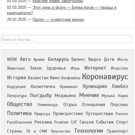
02.03.2025
—
Красное знамя Заратуштры
02.03.2025
—
Этот день в блоге — Битва богов — творцы и
разрушители?
28.02.2025
—
Палех — «советская икона»
Авто
Беларусь
WOW
Бизнес
Видео
Дети
Армия
Жесть
Интернет
Закон
Здоровье
Животные
Игры
Искусство
Коронавирус
История
Казахстан
Кино
Конфликты
Кулинария
Ликбез
Косметичка
Коррупция
Криминал
Мнения
Лытдыбр
Медицина
Литература
Музыка
Наука
Общество
Отдых
Отношения
Персоны
Олимпиада
Политика
Происшествия
Путешествия
Природа
Разное
Реклама
Сиськи
События
Спорт
Разоблачения
Религия
СНГ
Технологии
Страны
Транспорт
ТВ и СМИ
Творчество