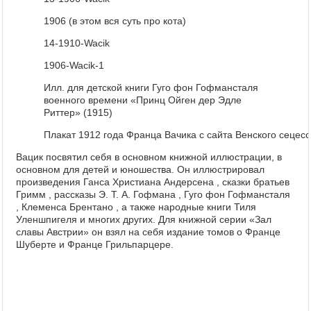
1906 (в этом вся суть про кота)
14-1910-Wacik
1906-Wacik-1
Илл. для детской книги Гуго фон Гофмансталя
военного времени «Принц Ойген дер Эдле
Риттер» (1915)
Плакат 1912 года Франца Вачика с сайта Венского сецес
Вацик посвятил себя в основном книжной иллюстрации, в
основном для детей и юношества. Он иллюстрировал
произведения Ганса Христиана Андерсена , сказки братьев
Гримм , рассказы Э. Т. А. Гофмана , Гуго фон Гофмансталя
, Клеменса Брентано , а также народные книги Тиля
Уленшпигеля и многих других. Для книжной серии «Зал
славы Австрии» он взял на себя издание томов о Франце
Шуберте и Франце Грильпарцере.