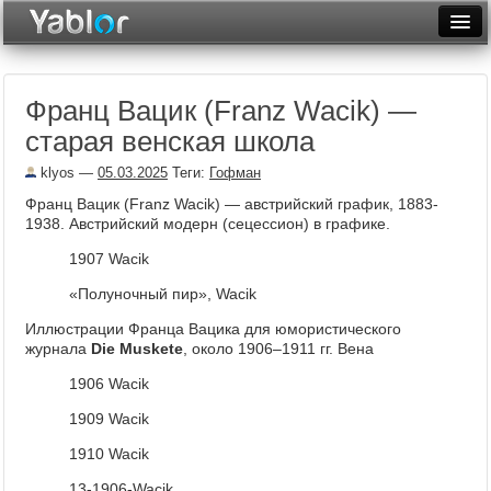
Разместить статью
Войти
Франц Вацик (Franz Wacik) —
Неделя
старая венская школа
Месяц
klyos
—
05.03.2025
Теги:
Гофман
Рейтинги
Франц Вацик (Franz Wacik) — австрийский график, 1883-
1938. Австрийский модерн (сецессион) в графике.
Архив
1907 Wacik
Фототоп
«Полуночный пир», Wacik
Видеотоп
Иллюстрации Франца Вацика для юмористического
журнала
Die Muskete
, около 1906–1911 гг. Вена
1906 Wacik
1909 Wacik
1910 Wacik
13-1906-Wacik