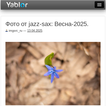
Разместить статью
Войти
Фото от jazz-sax: Весна-2025.
Неделя
imgsrc_ru
—
13.04.2025
Месяц
Рейтинги
Архив
Фототоп
Видеотоп