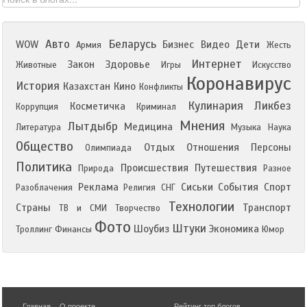
Авто
Беларусь
WOW
Бизнес
Видео
Дети
Армия
Жесть
Интернет
Закон
Здоровье
Животные
Игры
Искусство
Коронавирус
История
Казахстан
Кино
Конфликты
Кулинария
Ликбез
Косметичка
Коррупция
Криминал
Мнения
Лытдыбр
Медицина
Литература
Музыка
Наука
Общество
Отдых
Отношения
Персоны
Олимпиада
Политика
Происшествия
Путешествия
Природа
Разное
Реклама
Сиськи
События
Спорт
Разоблачения
Религия
СНГ
Технологии
Страны
Транспорт
ТВ и СМИ
Творчество
Фото
Штуки
Шоубиз
Экономика
Троллинг
Финансы
Юмор
Главная
О проекте
Рейтинг топ блогов
,