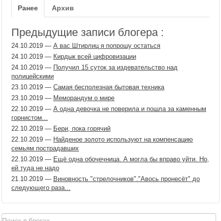
Ранее
Архив
Предыдущие записи блогера :
24.10.2019
—
А вас Штирлиц я попрошу остаться
24.10.2019
—
Кирдык всей цифровизации
24.10.2019
—
Получил 15 суток за издевательство над
полицейскими
23.10.2019
—
Самая бесполезная бытовая техника
23.10.2019
—
Меморандум о мире
22.10.2019
—
А одна девочка не поверила и пошла за каменным
горнистом...
22.10.2019
—
Бери, пока горячий
22.10.2019
—
Найденое золото используют на компенсацию
семьям пострадавших
22.10.2019
—
Ещё одна обочечница. А могла бы вправо уйти. Но,
ей туда не надо
21.10.2019
—
Виновность "стрелочников"."Авось пронесёт" до
следующего раза...