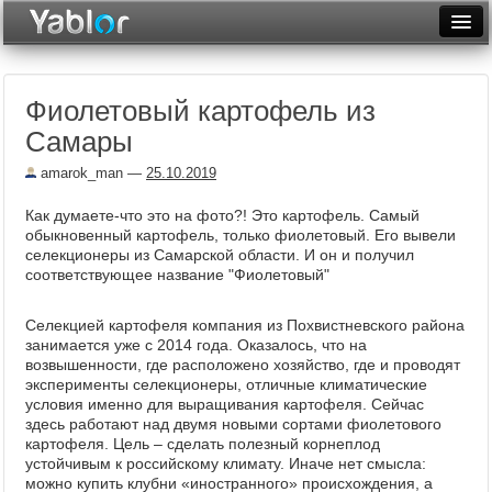
Разместить статью
Войти
Фиолетовый картофель из
Неделя
Самары
Месяц
amarok_man
—
25.10.2019
Рейтинги
Как думаете-что это на фото?! Это картофель. Самый
обыкновенный картофель, только фиолетовый. Его вывели
Архив
селекционеры из Самарской области. И он и получил
соответствующее название "Фиолетовый"
Фототоп
Селекцией картофеля компания из Похвистневского района
Видеотоп
занимается уже с 2014 года. Оказалось, что на
возвышенности, где расположено хозяйство, где и проводят
эксперименты селекционеры, отличные климатические
условия именно для выращивания картофеля. Сейчас
здесь работают над двумя новыми сортами фиолетового
картофеля. Цель – сделать полезный корнеплод
устойчивым к российскому климату. Иначе нет смысла:
можно купить клубни «иностранного» происхождения, а