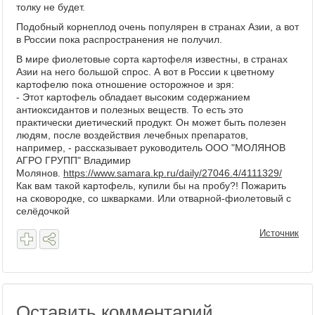
толку не будет.
Подобный корнеплод очень популярен в странах Азии, а вот
в России пока распространения не получил.
В мире фиолетовые сорта картофеля известны, в странах
Азии на него большой спрос. А вот в России к цветному
картофелю пока отношение осторожное и зря:
- Этот картофель обладает высоким содержанием
антиоксидантов и полезных веществ. То есть это
практически диетический продукт. Он может быть полезен
людям, после воздействия лечебных препаратов,
например, - рассказывает руководитель ООО "МОЛЯНОВ
АГРО ГРУПП" Владимир
Молянов.
https://www.samara.kp.ru/daily/27046.4/4111329/
Как вам такой картофель, купили бы на пробу?! Пожарить
на сковородке, со шкварками. Или отварной-фиолетовый с
селёдочкой
Источник
Оставить комментарий