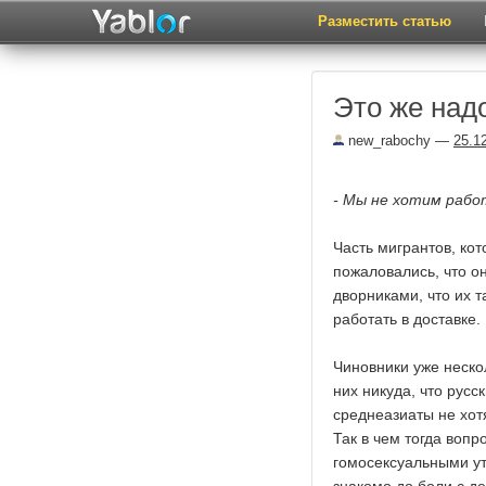
Разместить статью
Это же над
new_rabochy
—
25.1
- Мы не хотим рабо
Часть мигрантов, ко
пожаловались, что он
дворниками, что их т
работать в доставке.
Чиновники уже неско
них никуда, что русс
среднеазиаты не хот
Так в чем тогда вопр
гомосексуальными ут