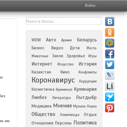
Войти
Авто
Беларусь
WOW
Армия
Бизнес
Видео
Дети
Жесть
Закон
Здоровье
Животные
Игры
Интернет
История
Искусство
Казахстан
Кино
Конфликты
во
Коронавирус
Коррупция
Кулинария
Косметичка
Криминал
без
Ликбез
Лытдыбр
Литература
Мнения
Медицина
Музыка
Наука
Общество
Отдых
Олимпиада
ие им
Политика
Отношения
Персоны