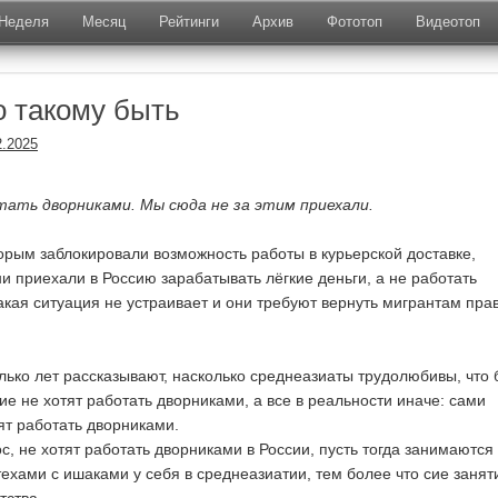
Неделя
Месяц
Рейтинги
Архив
Фототоп
Видеотоп
о такому быть
2.2025
тать дворниками. Мы сюда не за этим приехали.
торым заблокировали возможность работы в курьерской доставке,
и приехали в Россию зарабатывать лёгкие деньги, а не работать
акая ситуация не устраивает и они требуют вернуть мигрантам пра
лько лет рассказывают, насколько среднеазиаты трудолюбивы, что 
кие не хотят работать дворниками, а все в реальности иначе: сами
ят работать дворниками.
ос, не хотят работать дворниками в России, пусть тогда занимаются
ехами с ишаками у себя в среднеазиатии, тем более что сие занят