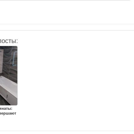
посты:
мнаты:
овершают