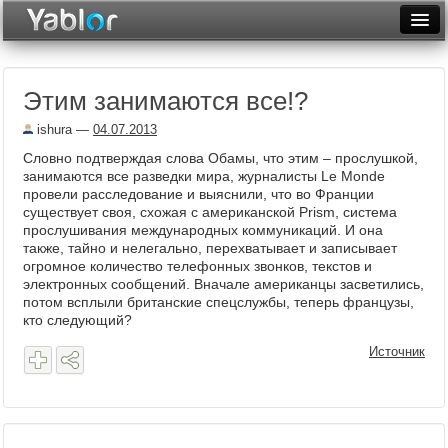
Разместить статью
Войти
Этим занимаются все!?
Неделя
ishura
—
04.07.2013
Месяц
Словно подтверждая слова Обамы, что этим – прослушкой,
занимаются все разведки мира, журналисты Le Monde
Рейтинги
провели расследование и выяснили, что во Франции
существует своя, схожая с американской Prism, система
Архив
прослушивания международных коммуникаций. И она
также, тайно и нелегально, перехватывает и записывает
Фототоп
огромное количество телефонных звонков, текстов и
электронных сообщений. Вначале американцы засветились,
Видеотоп
потом всплыли британские спецслужбы, теперь французы,
кто следующий?
Источник