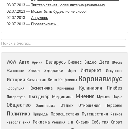
03.07.2013
—
Твиттер станет более интернациональным
02.07.2013
—
Может быть будет, но не скоро!
02.07.2013
—
Апнулось
02.07.2013
—
Проветрились...
Авто
Беларусь
WOW
Бизнес
Видео
Дети
Армия
Жесть
Интернет
Закон
Здоровье
Животные
Игры
Искусство
Коронавирус
История
Казахстан
Кино
Конфликты
Кулинария
Ликбез
Косметичка
Коррупция
Криминал
Мнения
Лытдыбр
Медицина
Литература
Музыка
Наука
Общество
Отдых
Отношения
Персоны
Олимпиада
Политика
Происшествия
Путешествия
Природа
Разное
Реклама
Сиськи
События
Спорт
Разоблачения
Религия
СНГ