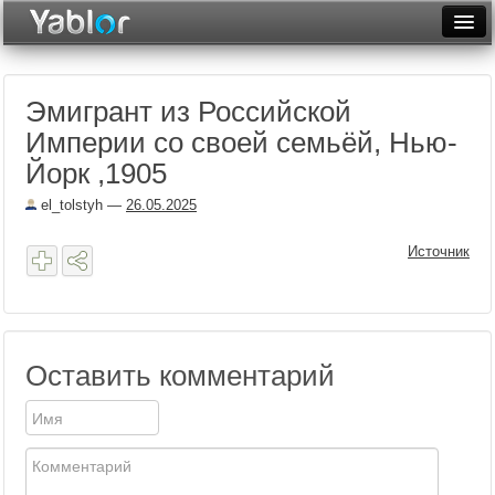
Разместить статью
Войти
Эмигрант из Российской
Неделя
Империи со своей семьёй, Нью-
Месяц
Йорк ,1905
Рейтинги
el_tolstyh
—
26.05.2025
Архив
Источник
Фототоп
Видеотоп
Оставить комментарий