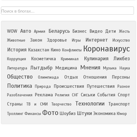
Авто
Беларусь
WOW
Бизнес
Видео
Дети
Армия
Жесть
Интернет
Закон
Здоровье
Животные
Игры
Искусство
Коронавирус
История
Казахстан
Кино
Конфликты
Кулинария
Ликбез
Косметичка
Коррупция
Криминал
Мнения
Лытдыбр
Медицина
Литература
Музыка
Наука
Общество
Отдых
Отношения
Персоны
Олимпиада
Политика
Происшествия
Путешествия
Природа
Разное
Реклама
Сиськи
События
Спорт
Разоблачения
Религия
СНГ
Технологии
Страны
Транспорт
ТВ и СМИ
Творчество
Фото
Штуки
Шоубиз
Экономика
Троллинг
Финансы
Юмор