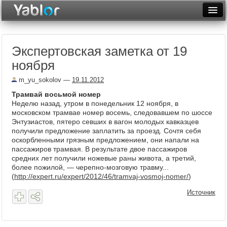
Разместить статью
Войти
Экспертовская заметка от 19
Неделя
ноября
Месяц
m_yu_sokolov
—
19.11.2012
Рейтинги
Трамвай восьмой номер
Неделю назад, утром в понедельник 12 ноября, в
Архив
московском трамвае номер восемь, следовавшем по шоссе
Энтузиастов, пятеро севших в вагон молодых кавказцев
получили предложение заплатить за проезд. Сочтя себя
Фототоп
оскорбленными грязным предложением, они напали на
пассажиров трамвая. В результате двое пассажиров
Видеотоп
средних лет получили ножевые раны живота, а третий,
более пожилой, — черепно-мозговую травму...
(
http://expert.ru/expert/2012/46/tramvaj-vosmoj-nomer/
)
Источник