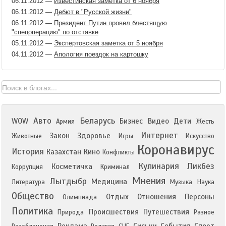
06.11.2012
—
Известинская заметка от 6 ноября
06.11.2012
—
Дебют в "Русской жизни"
06.11.2012
—
Президент Путин провел блестящую
"спецоперацию" по отставке
05.11.2012
—
Экспертовская заметка от 5 ноября
04.11.2012
—
Апология поездок на картошку
Авто
Беларусь
WOW
Бизнес
Видео
Дети
Армия
Жесть
Интернет
Закон
Здоровье
Животные
Игры
Искусство
Коронавирус
История
Казахстан
Кино
Конфликты
Кулинария
Ликбез
Косметичка
Коррупция
Криминал
Мнения
Лытдыбр
Медицина
Литература
Музыка
Наука
Общество
Отдых
Отношения
Персоны
Олимпиада
Политика
Происшествия
Путешествия
Природа
Разное