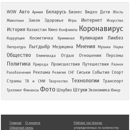
Авто
Беларусь
WOW
Бизнес
Видео
Дети
Армия
Жесть
Интернет
Закон
Здоровье
Животные
Игры
Искусство
Коронавирус
История
Казахстан
Кино
Конфликты
Кулинария
Ликбез
Косметичка
Коррупция
Криминал
Мнения
Лытдыбр
Медицина
Литература
Музыка
Наука
Общество
Отдых
Отношения
Персоны
Олимпиада
Политика
Происшествия
Путешествия
Природа
Разное
Реклама
Сиськи
События
Спорт
Разоблачения
Религия
СНГ
Технологии
Страны
Транспорт
ТВ и СМИ
Творчество
Фото
Штуки
Шоубиз
Экономика
Троллинг
Финансы
Юмор
Главная
О проекте
Рейтинг топ блогов
,
Обратная связь
упорядоченных по количеству