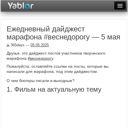
Разместить статью
Войти
Ежедневный дайджест
Неделя
марафона #веснедорогу — 5 мая
Месяц
365days
—
05.05.2025
Рейтинги
Друзья, это дайджест постов участников творческого
марафона
#веснедорогу
.
Архив
Пожалуйста, оставляйте ссылки на посты, которые вы
написали для марафона, под этим дайджестом.
Фототоп
О чем блогеры писали в выходные?
Видеотоп
1. Фильм на актуальную тему