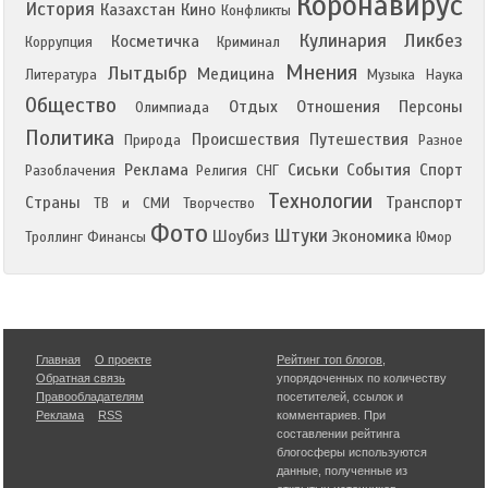
Коронавирус
История
Казахстан
Кино
Конфликты
Кулинария
Ликбез
Косметичка
Коррупция
Криминал
Мнения
Лытдыбр
Медицина
Литература
Музыка
Наука
Общество
Отдых
Отношения
Персоны
Олимпиада
Политика
Происшествия
Путешествия
Природа
Разное
Реклама
Сиськи
События
Спорт
Разоблачения
Религия
СНГ
Технологии
Страны
Транспорт
ТВ и СМИ
Творчество
Фото
Штуки
Шоубиз
Экономика
Троллинг
Финансы
Юмор
Главная
О проекте
Рейтинг топ блогов
,
Обратная связь
упорядоченных по количеству
Правообладателям
посетителей, ссылок и
Реклама
RSS
комментариев. При
составлении рейтинга
блогосферы используются
данные, полученные из