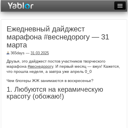
Разместить статью
Войти
Ежедневный дайджест
Неделя
марафона #веснедорогу — 31
Месяц
марта
Рейтинги
365days
—
31.03.2025
Друзья, это дайджест постов участников творческого
Архив
марафона
#веснедорогу
. И первый месяц — вжух! Кажется,
что прошла неделя, а завтра уже апрель 0_0
Фототоп
Чем блогеры ЖЖ занимаются в воскресенье?
Видеотоп
1. Любуются на керамическую
красоту (обожаю!)