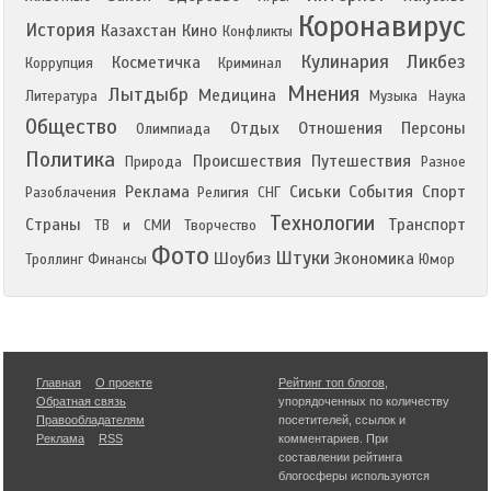
Коронавирус
История
Казахстан
Кино
Конфликты
Кулинария
Ликбез
Косметичка
Коррупция
Криминал
Мнения
Лытдыбр
Медицина
Литература
Музыка
Наука
Общество
Отдых
Отношения
Персоны
Олимпиада
Политика
Происшествия
Путешествия
Природа
Разное
Реклама
Сиськи
События
Спорт
Разоблачения
Религия
СНГ
Технологии
Страны
Транспорт
ТВ и СМИ
Творчество
Фото
Штуки
Шоубиз
Экономика
Троллинг
Финансы
Юмор
Главная
О проекте
Рейтинг топ блогов
,
Обратная связь
упорядоченных по количеству
Правообладателям
посетителей, ссылок и
Реклама
RSS
комментариев. При
составлении рейтинга
блогосферы используются