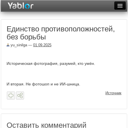
Разместить статью
Войти
Единство противоположностей,
Неделя
без борьбы
Месяц
yu_sinilga
—
01.09.2025
Рейтинги
Архив
Историческая фотография, разумей, кто умён.
Фототоп
И вторая. Не фотошоп и не ИИ-шница.
Видеотоп
Источник
Оставить комментарий