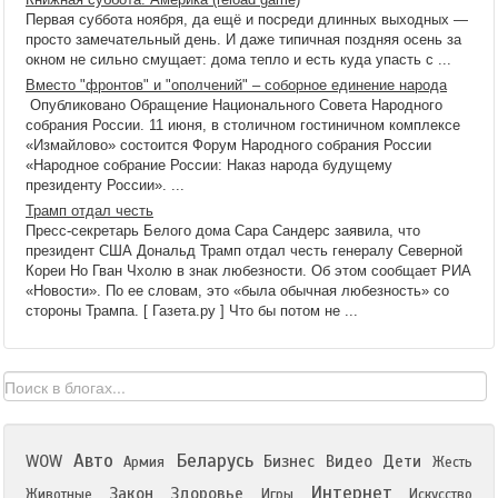
Первая суббота ноября, да ещё и посреди длинных выходных —
просто замечательный день. И даже типичная поздняя осень за
окном не сильно смущает: дома тепло и есть куда упасть с ...
Вместо "фронтов" и "ополчений" – соборное единение народа
Опубликовано Обращение Национального Совета Народного
собрания России. 11 июня, в столичном гостиничном комплексе
«Измайлово» состоится Форум Народного собрания России
«Народное собрание России: Наказ народа будущему
президенту России». ...
Трамп отдал честь
Пресс-секретарь Белого дома Сара Сандерс заявила, что
президент США Дональд Трамп отдал честь генералу Северной
Кореи Но Гван Чхолю в знак любезности. Об этом сообщает РИА
«Новости». По ее словам, это «была обычная любезность» со
стороны Трампа. [ Газета.ру ] Что бы потом не ...
Авто
Беларусь
WOW
Бизнес
Видео
Дети
Армия
Жесть
Интернет
Закон
Здоровье
Животные
Игры
Искусство