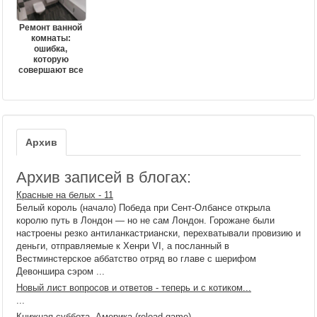
Ремонт ванной
комнаты:
ошибка,
которую
совершают все
Архив
Архив записей в блогах:
Красные на белых - 11
Белый король (начало) Победа при Сент-Олбансе открыла
королю путь в Лондон — но не сам Лондон. Горожане были
настроены резко антиланкастриански, перехватывали провизию и
деньги, отправляемые к Хенри VI, а посланный в
Вестминстерское аббатство отряд во главе с шерифом
Девоншира сэром ...
Новый лист вопросов и ответов - теперь и с котиком...
...
Книжная суббота. Америка (reload game)