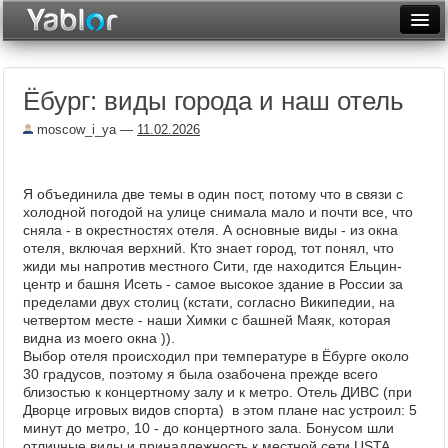
Разместить статью
Войти
Ёбург: виды города и наш отель
Неделя
moscow_i_ya
—
11.02.2026
Месяц
Рейтинги
Я объединила две темы в один пост, потому что в связи с
холодной погодой на улице снимала мало и почти все, что
Архив
сняла - в окрестностях отеля. А основные виды - из окна
отеля, включая верхний. Кто знает город, тот понял, что
Фототоп
жиди мы напротив местного Сити, где находится Ельцин-
центр и башня Исеть - самое высокое здание в России за
Видеотоп
пределами двух столиц (кстати, согласно Википедии, на
четвертом месте - наши Химки с башней Маяк, которая
видна из моего окна )).
Выбор отеля происходил при температуре в Ёбурге около
30 градусов, поэтому я была озабочена прежде всего
близостью к концертному залу и к метро. Отель ДИВС (при
Дворце игровых видов спорта) в этом плане нас устроил: 5
минут до метро, 10 - до концертного зала. Бонусом шли
отличные виды и принадлежность к местной сети USTA,