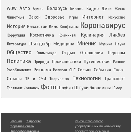
Авто
Беларусь
WOW
Бизнес
Видео
Дети
Армия
Жесть
Интернет
Закон
Здоровье
Животные
Игры
Искусство
Коронавирус
История
Казахстан
Кино
Конфликты
Кулинария
Ликбез
Косметичка
Коррупция
Криминал
Мнения
Лытдыбр
Медицина
Литература
Музыка
Наука
Общество
Отдых
Отношения
Персоны
Олимпиада
Политика
Происшествия
Путешествия
Природа
Разное
Реклама
Сиськи
События
Спорт
Разоблачения
Религия
СНГ
Технологии
Страны
Транспорт
ТВ и СМИ
Творчество
Фото
Штуки
Шоубиз
Экономика
Троллинг
Финансы
Юмор
Главная
О проекте
Рейтинг топ блогов
,
Обратная связь
упорядоченных по количеству
Правообладателям
посетителей, ссылок и