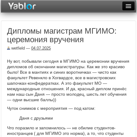
Разместить статью
Войти
Дипломы магистрам МГИМО:
Неделя
церемония вручения
Месяц
wetfield
—
04.07.2025
Рейтинги
Ну вот, побывали сегодня в МГИМО на церемонии вручения
дипломов об окончании магистратуры. Как же это красиво
Архив
было! Все в мантиях и синих воротничках — чисто как
факультет Ревенкло в Хогвардсе, все в магистровских
Фототоп
шапочках-конфедератках. А это факультет МО —
международные отношения. И да, красный диплом принёс
Видеотоп
нам наш сын Даня — просто молодец, шесть лет обучения
— одни высшие баллы))
Чуток снимков с мероприятия — под катом:
Даня с друзьями
Что поразило и запомнилось — не обилие студентов-
иностранцев ( для МГИМО это норма), а то, что студенты