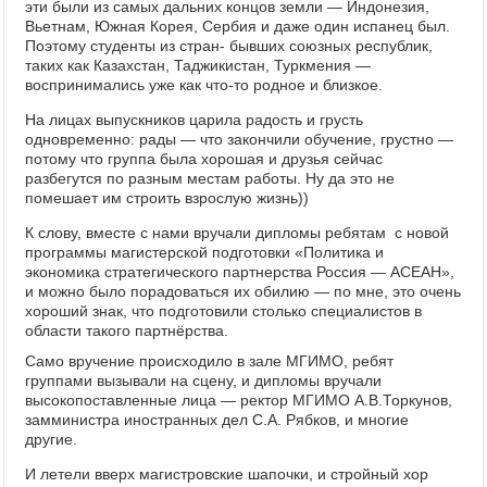
эти были из самых дальних концов земли — Индонезия,
Вьетнам, Южная Корея, Сербия и даже один испанец был.
Поэтому студенты из стран- бывших союзных республик,
таких как Казахстан, Таджикистан, Туркмения —
воспринимались уже как что-то родное и близкое.
На лицах выпускников царила радость и грусть
одновременно: рады — что закончили обучение, грустно —
потому что группа была хорошая и друзья сейчас
разбегутся по разным местам работы. Ну да это не
помешает им строить взрослую жизнь))
К слову, вместе с нами вручали дипломы ребятам с новой
программы магистерской подготовки «Политика и
экономика стратегического партнерства Россия — АСЕАН»,
и можно было порадоваться их обилию — по мне, это очень
хороший знак, что подготовили столько специалистов в
области такого партнёрства.
Само вручение происходило в зале МГИМО, ребят
группами вызывали на сцену, и дипломы вручали
высокопоставленные лица — ректор МГИМО А.В.Торкунов,
замминистра иностранных дел С.А. Рябков, и многие
другие.
И летели вверх магистровские шапочки, и стройный хор