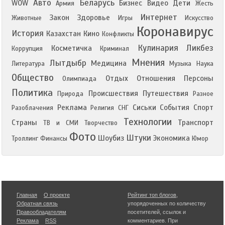
Авто
Беларусь
WOW
Бизнес
Видео
Дети
Армия
Жесть
Интернет
Закон
Здоровье
Животные
Игры
Искусство
Коронавирус
История
Казахстан
Кино
Конфликты
Кулинария
Ликбез
Косметичка
Коррупция
Криминал
Мнения
Лытдыбр
Медицина
Литература
Музыка
Наука
Общество
Отдых
Отношения
Персоны
Олимпиада
Политика
Происшествия
Путешествия
Природа
Разное
Реклама
Сиськи
События
Спорт
Разоблачения
Религия
СНГ
Технологии
Страны
Транспорт
ТВ и СМИ
Творчество
Фото
Штуки
Шоубиз
Экономика
Троллинг
Финансы
Юмор
Главная
О проекте
Рейтинг топ блогов
,
Обратная связь
упорядоченных по количеству
Правообладателям
посетителей, ссылок и
Реклама
RSS
комментариев. При