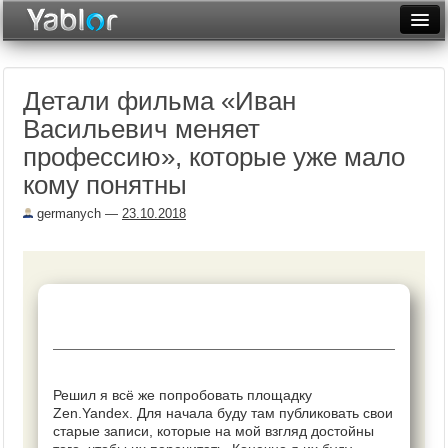
Разместить статью
Войти
Детали фильма «Иван
Неделя
Васильевич меняет
Месяц
профессию», которые уже мало
кому понятны
Рейтинги
germanych
—
23.10.2018
Архив
Фототоп
Видеотоп
Решил я всё же попробовать площадку
Zen.Yandex. Для начала буду там публиковать свои
старые записи, которые на мой взгляд достойны