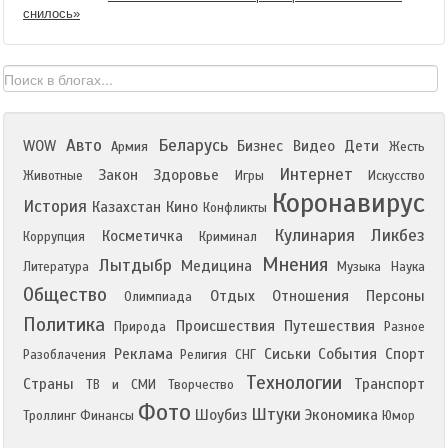
снилось»
Авто
Беларусь
WOW
Бизнес
Видео
Дети
Армия
Жесть
Интернет
Закон
Здоровье
Животные
Игры
Искусство
Коронавирус
История
Казахстан
Кино
Конфликты
Кулинария
Ликбез
Косметичка
Коррупция
Криминал
Мнения
Лытдыбр
Медицина
Литература
Музыка
Наука
Общество
Отдых
Отношения
Персоны
Олимпиада
Политика
Происшествия
Путешествия
Природа
Разное
Реклама
Сиськи
События
Спорт
Разоблачения
Религия
СНГ
Технологии
Страны
Транспорт
ТВ и СМИ
Творчество
Фото
Штуки
Шоубиз
Экономика
Троллинг
Финансы
Юмор