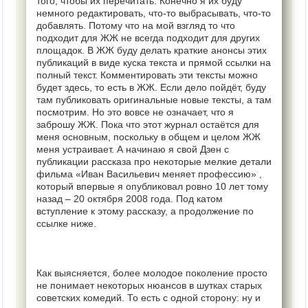
того, чтобы их перечитать. Конечно я их буду
немного редактировать, что-то выбрасывать, что-то
добавлять. Потому что на мой взгляд то что
подходит для ЖЖ не всегда подходит для других
площадок. В ЖЖ буду делать краткие анонсы этих
публикаций в виде куска текста и прямой ссылки на
полный текст. Комментировать эти тексты можно
будет здесь, то есть в ЖЖ. Если дело пойдёт, буду
там публиковать оригинальные новые тексты, а там
посмотрим. Но это вовсе не означает, что я
заброшу ЖЖ. Пока что этот журнал остаётся для
меня основным, поскольку в общем и целом ЖЖ
меня устраивает. А начинаю я свой Дзен с
публикации рассказа про некоторые мелкие детали
фильма «Иван Васильевич меняет профессию» ,
который впервые я опубликовал ровно 10 лет тому
назад – 20 октября 2008 года. Под катом
вступление к этому рассказу, а продолжение по
ссылке ниже.
Как выясняется, более молодое поколение просто
не понимает некоторых нюансов в шутках старых
советских комедий. То есть с одной сторону: ну и