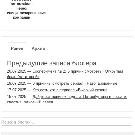
автомобиля
через
специализированные
компании
Ранее
Архив
Предыдущие записи блогера :
20.07.2025
—
Эксперимент № 2: 5 причин смотреть «Открытый
брак. Акт второй»
19.07.2025
—
3 причины смотреть сериал «Разочарованные»
17.07.2025
—
Кто есть кто в сериале «Высокий сезон»
15.07.2025
—
Дайджест новинок недели: Петербуржцы в поисках
счастья, одиозный певец