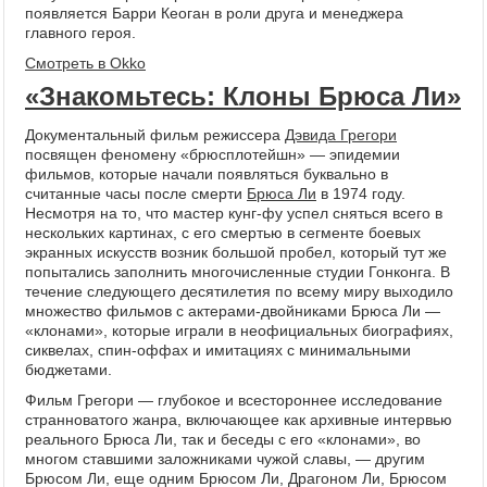
появляется Барри Кеоган в роли друга и менеджера
главного героя.
Смотреть в Okko
«Знакомьтесь: Клоны Брюса Ли»
Документальный фильм режиссера
Дэвида Грегори
посвящен феномену «брюсплотейшн» — эпидемии
фильмов, которые начали появляться буквально в
считанные часы после смерти
Брюса Ли
в 1974 году.
Несмотря на то, что мастер кунг-фу успел сняться всего в
нескольких картинах, с его смертью в сегменте боевых
экранных искусств возник большой пробел, который тут же
попытались заполнить многочисленные студии Гонконга. В
течение следующего десятилетия по всему миру выходило
множество фильмов с актерами-двойниками Брюса Ли —
«клонами», которые играли в неофициальных биографиях,
сиквелах, спин-оффах и имитациях с минимальными
бюджетами.
Фильм Грегори — глубокое и всестороннее исследование
странноватого жанра, включающее как архивные интервью
реального Брюса Ли, так и беседы с его «клонами», во
многом ставшими заложниками чужой славы, — другим
Брюсом Ли, еще одним Брюсом Ли, Драгоном Ли, Брюсом