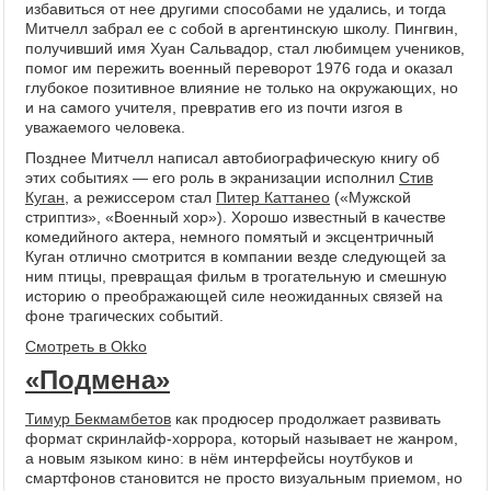
избавиться от нее другими способами не удались, и тогда
Митчелл забрал ее с собой в аргентинскую школу. Пингвин,
получивший имя Хуан Сальвадор, стал любимцем учеников,
помог им пережить военный переворот 1976 года и оказал
глубокое позитивное влияние не только на окружающих, но
и на самого учителя, превратив его из почти изгоя в
уважаемого человека.
Позднее Митчелл написал автобиографическую книгу об
этих событиях — его роль в экранизации исполнил
Стив
Куган
, а режиссером стал
Питер Каттанео
(«Мужской
стриптиз», «Военный хор»). Хорошо известный в качестве
комедийного актера, немного помятый и эксцентричный
Куган отлично смотрится в компании везде следующей за
ним птицы, превращая фильм в трогательную и смешную
историю о преображающей силе неожиданных связей на
фоне трагических событий.
Смотреть в Okko
«Подмена»
Тимур Бекмамбетов
как продюсер продолжает развивать
формат скринлайф-хоррора, который называет не жанром,
а новым языком кино: в нём интерфейсы ноутбуков и
смартфонов становится не просто визуальным приемом, но