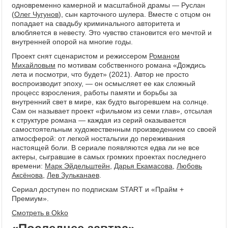
одновременно камерной и масштабной драмы — Руслан
(
Олег Чугунов
), сын карточного шулера. Вместе с отцом он
попадает на свадьбу криминального авторитета и
влюбляется в невесту. Это чувство становится его мечтой и
внутренней опорой на многие годы.
Проект снят сценаристом и режиссером
Романом
Михайловым
по мотивам собственного романа «Дождись
лета и посмотри, что будет» (2021). Автор не просто
воспроизводит эпоху, — он осмысляет ее как сложный
процесс взросления, работы памяти и борьбы за
внутренний свет в мире, как будто выгоревшем на солнце.
Сам он называет проект «фильмом из семи глав», отсылая
к структуре романа — каждая из серий оказывается
самостоятельным художественным произведением со своей
атмосферой: от легкой ностальгии до переживания
настоящей боли. В сериале появляются едва ли не все
актеры, сыгравшие в самых громких проектах последнего
времени:
Марк Эйдельштейн
,
Дарья Екамасова
,
Любовь
Аксёнова
,
Лев Зульканаев
.
Сериал доступен по подпискам START и «Прайм +
Премиум».
Смотреть в Okko