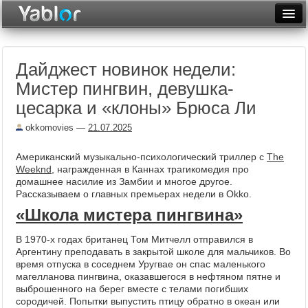
Разместить статью
Войти
Дайджест новинок недели:
Неделя
Мистер пингвин, девушка-
Месяц
цесарка и «клоны» Брюса Ли
Рейтинги
okkomovies
—
21.07.2025
Архив
Американский музыкально-психологический триллер с
The
Weeknd
, награжденная в Каннах трагикомедия про
Фототоп
домашнее насилие из Замбии и многое другое.
Рассказываем о главных премьерах недели в Okko.
Видеотоп
«Школа мистера пингвина»
В 1970-х годах британец Том Митчелл отправился в
Аргентину преподавать в закрытой школе для мальчиков. Во
время отпуска в соседнем Уругвае он спас маленького
магелланова пингвина, оказавшегося в нефтяном пятне и
выброшенного на берег вместе с телами погибших
сородичей. Попытки выпустить птицу обратно в океан или