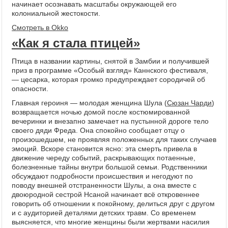
начинает осознавать масштабы окружающей его
колониальной жестокости.
Смотреть в Okko
«Как я стала птицей»
Птица в названии картины, снятой в Замбии и получившей
приз в программе «Особый взгляд» Каннского фестиваля,
— цесарка, которая громко предупреждает сородичей об
опасности.
Главная героиня — молодая женщина Шула (
Сюзан Чарди
)
возвращается ночью домой после костюмированной
вечеринки и внезапно замечает на пустынной дороге тело
своего дяди Фреда. Она спокойно сообщает отцу о
произошедшем, не проявляя положенных для таких случаев
эмоций. Вскоре становится ясно: эта смерть привела в
движение череду событий, раскрывающих потаенные,
болезненные тайны внутри большой семьи. Родственники
обсуждают подробности происшествия и негодуют по
поводу внешней отстраненности Шулы, а она вместе с
двоюродной сестрой Нсаной начинает всё откровеннее
говорить об отношении к покойному, делиться друг с другом
и с аудиторией деталями детских травм. Со временем
выясняется, что многие женщины были жертвами насилия