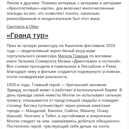
Ляном и другими. Помимо интервью с актерами и авторами
«брюсплотейшн»-картин, док включает многочисленные
эпизоды из них, что позволяет понять, насколько
разнообразным и неоднозначным был этот жанр.
Смотреть в Okko
«Гранд тур»
Приз за лучшую режиссуру на Каннском фестивале 2024
года — медитативный черно-белый роуд-муви
португальского режиссера
Мигела Гомиша
по мотивам
книги Уильяма Сомерсета Моэма «Джентльмен в гостиной».
Все съемки проходили в павильонах в Лиссабоне и Риме,
благодаря чему в фильме создается подчеркнуто условная,
почти сновидческая реальность.
1920-е годы. Главный герой — британский чиновник
Эдвард, который живет и работает в колониальной Бирме. В
день приезда своей невесты Молли он испытывает сильную
тревогу, отказывается от предстоящей свадьбы и покидает
столицу. Беглец путешествует через разные азиатские
города — Мандалай, Бангкок, Сайгон, Манилу, Осаку,
Шанхай, Чонгчинг и Тибет, а настойчивая и энергичная
Молли следует за ним, намереваясь добиться обещанного.
Постепенно герой, чувствующий себя дичью на охоте,