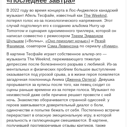
«Последнее завтра»
В 2022 году во время концерта в Лос-Анджелесе канадский
музыкант Абель Тесфайе, известный как
The Weeknd
,
потерял голос из-за психологического напряжения. Этот
случай подтолкнул его к созданию альбома Hurry up
Tomorrow и сценария одноименного триллера, которой он
написал совместно с режиссером
Треем Эдвардом
Шульцем
(«Волны»,
«Оно приходит ночью»
) и
Резой
Фахимом
, соавтором
Сэма Левинсона
по сериалу
«Кумир»
.
В картине Тесфайе играет собственное альтер-эго —
музыканта The Weeknd, переживающего тяжелую
депрессию после болезненного разрыва с любимой. Из-за
ментальных и физических проблем большое выступление
оказывается под угрозой срыва, а в жизни героя появляется
загадочная поклонница Анима (
Дженна Ортега
). Девушка
прорывается за кулисы после того, как певец сходит со
сцены раньше времени из-за потери голоса. Музыкант по
неизвестной даже себе причине решает провести с ней
ночь. Знакомство оборачивается странной одиссеей: у
героев завязывается доверительный диалог о боли,
одиночестве и попытке бежать от себя. Постепенно встречи
перерастают в опасную эмоциональную игру, в которой
реальность и галлюцинации смешиваются. В картине,
получившей противоречивые отзывы критиков, также