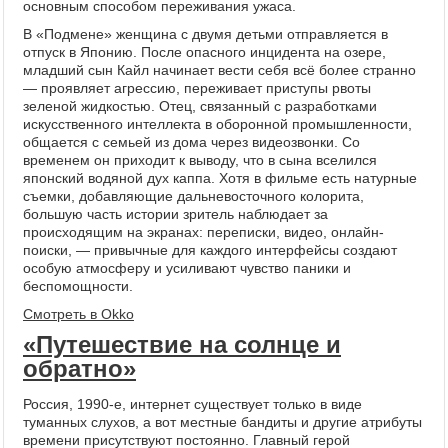
основным способом переживания ужаса.
В «Подмене» женщина с двумя детьми отправляется в
отпуск в Японию. После опасного инцидента на озере,
младший сын Кайл начинает вести себя всё более странно
— проявляет агрессию, переживает приступы рвоты
зеленой жидкостью. Отец, связанный с разработками
искусственного интеллекта в оборонной промышленности,
общается с семьей из дома через видеозвонки. Со
временем он приходит к выводу, что в сына вселился
японский водяной дух каппа. Хотя в фильме есть натурные
съемки, добавляющие дальневосточного колорита,
большую часть истории зритель наблюдает за
происходящим на экранах: переписки, видео, онлайн-
поиски, — привычные для каждого интерфейсы создают
особую атмосферу и усиливают чувство паники и
беспомощности.
Смотреть в Okko
«Путешествие на солнце и
обратно»
Россия, 1990-е, интернет существует только в виде
туманных слухов, а вот местные бандиты и другие атрибуты
времени присутствуют постоянно. Главный герой