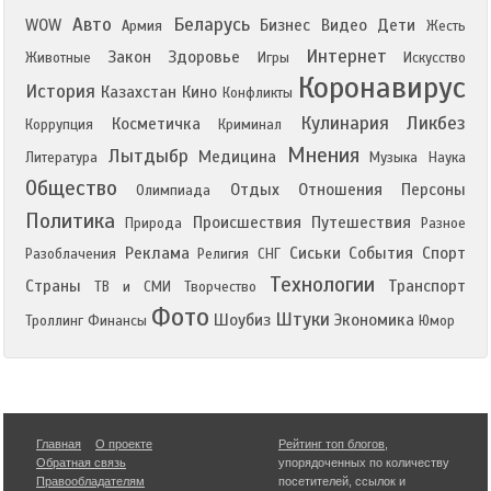
Авто
Беларусь
WOW
Бизнес
Видео
Дети
Армия
Жесть
Интернет
Закон
Здоровье
Животные
Игры
Искусство
Коронавирус
История
Казахстан
Кино
Конфликты
Кулинария
Ликбез
Косметичка
Коррупция
Криминал
Мнения
Лытдыбр
Медицина
Литература
Музыка
Наука
Общество
Отдых
Отношения
Персоны
Олимпиада
Политика
Происшествия
Путешествия
Природа
Разное
Реклама
Сиськи
События
Спорт
Разоблачения
Религия
СНГ
Технологии
Страны
Транспорт
ТВ и СМИ
Творчество
Фото
Штуки
Шоубиз
Экономика
Троллинг
Финансы
Юмор
Главная
О проекте
Рейтинг топ блогов
,
Обратная связь
упорядоченных по количеству
Правообладателям
посетителей, ссылок и