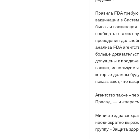
Правила FDA требуют
вакцинации в Систем
была ли вакцинация 
сообщать о таких сл
проведения дальнейш
анализа FDA агентст
больше доказательст
допущены к продаже.
вакцин, используемы
которые должны буду
показывают, что вак
Агентство также «пе
Прасад, — и «пересм
Министр здравоохра
неоднократно выраж
группу «Защита здор