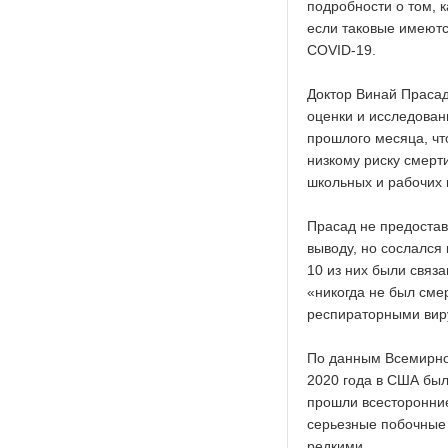
подробности о том, 
если таковые имеютс
COVID-19.
Доктор Винай Прасад
оценки и исследован
прошлого месяца, чт
низкому риску смерт
школьных и рабочих 
Прасад не предостав
выводу, но сослался
10 из них были связ
«никогда не был сме
респираторными виру
По данным Всемирной
2020 года в США был
прошли всесторонние
серьезные побочные 
редкими.