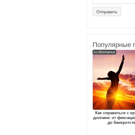
Популярные 
scribonianus
Как справиться с к
долгами: от фиксаци
до банкротст