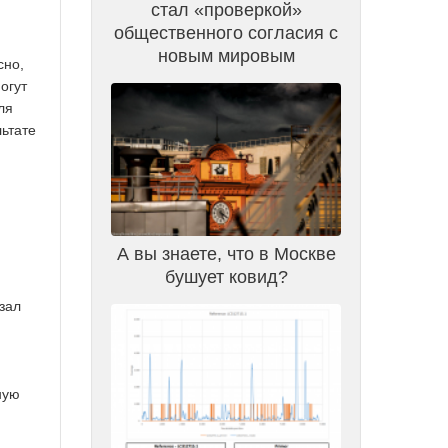
стал «проверкой»
общественного согласия с
новым мировым
сно,
огут
ля
льтате
А вы знаете, что в Москве
бушует ковид?
зал
ную