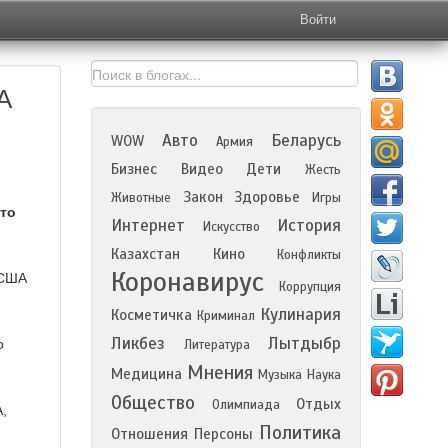
Войти
A
Авто
Беларусь
WOW
Армия
Бизнес
Видео
Дети
Жесть
Закон
Здоровье
Животные
Игры
что
Интернет
История
Искусство
Казахстан
Кино
Конфликты
Коронавирус
 США
Коррупция
Кулинария
Косметичка
Криминал
Ликбез
Лытдыбр
о
Литература
Мнения
Медицина
Музыка
Наука
Общество
Отдых
Олимпиада
,
Политика
Отношения
Персоны