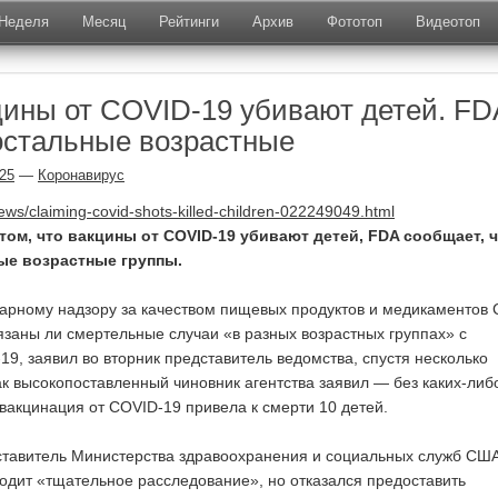
Неделя
Месяц
Рейтинги
Архив
Фототоп
Видеотоп
цины от COVID-19 убивают детей. FD
остальные возрастные
025
—
Коронавирус
ews/claiming-covid-shots-killed-children-022249049.html
том, что вакцины от COVID-19 убивают детей, FDA сообщает, 
ые возрастные группы.
тарному надзору за качеством пищевых продуктов и медикаментов
вязаны ли смертельные случаи «в разных возрастных группах» с
19, заявил во вторник представитель ведомства, спустя несколько
как высокопоставленный чиновник агентства заявил — без каких-либ
 вакцинация от COVID-19 привела к смерти 10 детей.
ставитель Министерства здравоохранения и социальных служб США
водит «тщательное расследование», но отказался предоставить