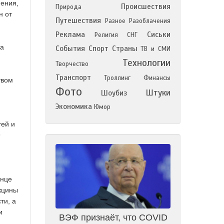
нения,
Происшествия
Природа
н от
Путешествия
Разное
Разоблачения
Реклама
Сиськи
Религия
СНГ
ра
События
Спорт
Страны
ТВ и СМИ
Технологии
Творчество
Транспорт
Троллинг
Финансы
твом
Фото
Штуки
Шоубиз
Экономика
Юмор
тей и
9
онце
кцины
ти, а
и
ВЭФ признаёт, что COVID