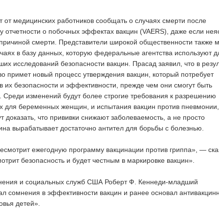
 от медицинских работников сообщать о случаях смерти после
у отчетности о побочных эффектах вакцин (VAERS), даже если нея
причиной смерти. Представители широкой общественности также м
учаях в базу данных, которую федеральные агентства используют д
их исследований безопасности вакцин. Прасад заявил, что в резу
во примет новый процесс утверждения вакцин, который потребует
в их безопасности и эффективности, прежде чем они смогут быть
 Среди изменений будут более строгие требования к разрешению
х для беременных женщин, и испытания вакцин против пневмонии,
т доказать, что прививки снижают заболеваемость, а не просто
цина вырабатывает достаточно антител для борьбы с болезнью.
ресмотрит ежегодную программу вакцинации против гриппа», — ска
отрит безопасность и будет честным в маркировке вакцин».
нения и социальных служб США Роберт Ф. Кеннеди-младший
ал сомнения в эффективности вакцин и ранее основал антивакцин
овья детей».