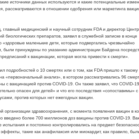
какие источники данных используются и какие потенциальные изме
я, рассматриваются в отношении одобрения или маркетинга вакци
, главный медицинский и научный сотрудник FDA и директор Цент
ий биологических препаратов, заявил в служебной записке в конце
о «здоровые маленькие дети, которые подвергались чрезвычайно
и, были принуждены по указанию администрации Байдена посредс
предписаний к вакцинации, которая могла привести к смерти».
ил подробностей о 10 смертях или о том, как FDA пришло к такому
 на «первоначальный анализ», в котором рассматривались 96 смер
аны с вакцинацией против COVID-19. Он также заявил, что COVID-1
ртельно опасен для детей» и что его последствия «сопоставимы» с
сами, против которых нет ежегодных вакцин.
 организации здравоохранения, с момента появления вакцин в к
о введено более 700 миллионов доз вакцины против COVID-19. Ва
 испытания и постоянно контролировались на предмет безопаснос
эффекты, такие как анафилаксия или миокардит, как правило, был