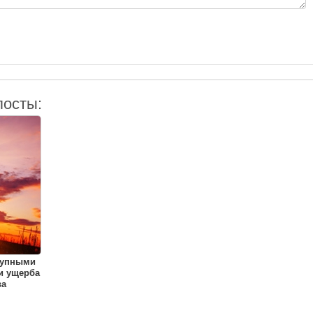
посты:
рупными
и ущерба
ва