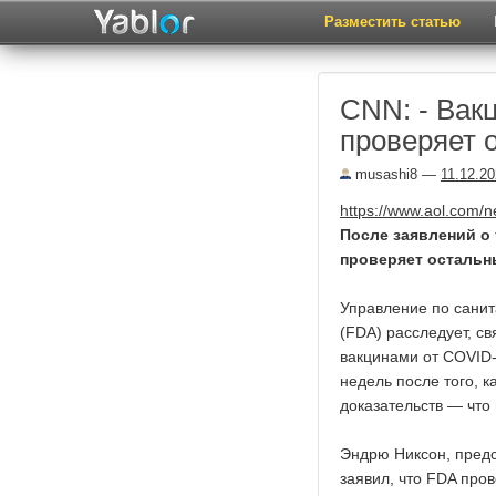
Разместить статью
CNN: - Вак
проверяет 
musashi8
—
11.12.2
https://www.aol.com/n
После заявлений о 
проверяет остальн
Управление по сани
(FDA) расследует, с
вакцинами от COVID-
недель после того, 
доказательств — что
Эндрю Никсон, пред
заявил, что FDA про