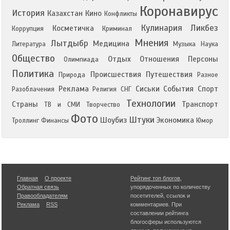
Коронавирус
История
Казахстан
Кино
Конфликты
Кулинария
Ликбез
Косметичка
Коррупция
Криминал
Мнения
Лытдыбр
Медицина
Литература
Музыка
Наука
Общество
Отдых
Отношения
Персоны
Олимпиада
Политика
Происшествия
Путешествия
Природа
Разное
Реклама
Сиськи
События
Спорт
Разоблачения
Религия
СНГ
Технологии
Страны
Транспорт
ТВ и СМИ
Творчество
Фото
Штуки
Шоубиз
Экономика
Троллинг
Финансы
Юмор
Главная
О проекте
Рейтинг топ блогов
,
Обратная связь
упорядоченных по количеству
Правообладателям
посетителей, ссылок и
Реклама
RSS
комментариев. При
составлении рейтинга
блогосферы используются