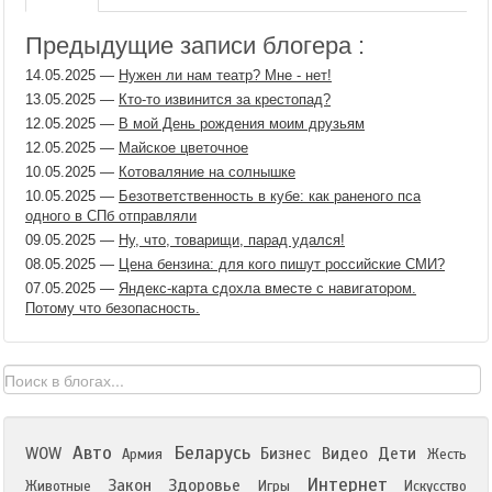
Предыдущие записи блогера :
14.05.2025
—
Нужен ли нам театр? Мне - нет!
13.05.2025
—
Кто-то извинится за крестопад?
12.05.2025
—
В мой День рождения моим друзьям
12.05.2025
—
Майское цветочное
10.05.2025
—
Котоваляние на солнышке
10.05.2025
—
Безответственность в кубе: как раненого пса
одного в СПб отправляли
09.05.2025
—
Ну, что, товарищи, парад удался!
08.05.2025
—
Цена бензина: для кого пишут российские СМИ?
07.05.2025
—
Яндекс-карта сдохла вместе с навигатором.
Потому что безопасность.
Авто
Беларусь
WOW
Бизнес
Видео
Дети
Армия
Жесть
Интернет
Закон
Здоровье
Животные
Игры
Искусство