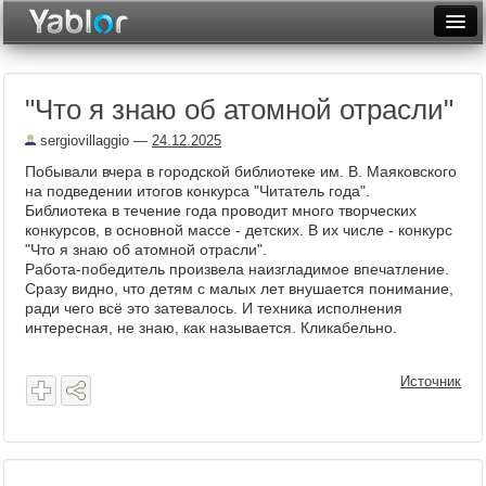
Разместить статью
Войти
"Что я знаю об атомной отрасли"
Неделя
sergiovillaggio
—
24.12.2025
Месяц
Побывали вчера в городской библиотеке им. В. Маяковского
на подведении итогов конкурса "Читатель года".
Рейтинги
Библиотека в течение года проводит много творческих
конкурсов, в основной массе - детских. В их числе - конкурс
Архив
"Что я знаю об атомной отрасли".
Работа-победитель произвела наизгладимое впечатление.
Фототоп
Сразу видно, что детям с малых лет внушается понимание,
ради чего всё это затевалось. И техника исполнения
Видеотоп
интересная, не знаю, как называется. Кликабельно.
Источник