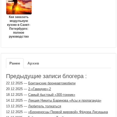
Как заказать
модульную
кухню в Санкт-
Петербурге:
полное
руководство
Ранее
Архив
Предыдущие записи блогера :
22.12.2025
—
Британские бронеавтомобили
20.12.2025
—
2-«Гамидие»-2
18.12.2025
—
Самый быстрый «300-тонник»
14.12.2025
—
Лекция Никиты Баринова «Асы и пропаганда»
13.12.2025
—
Любитель толкаться
12.12.2025
—
«Броненосцы Первой мировой» Фёдора Лисицына