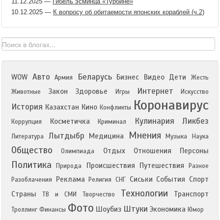
11.12.2025
—
Гибель эсминца «Турбине»
10.12.2025
—
К вопросу об обитаемости японских кораблей (ч.2)
Авто
Беларусь
WOW
Бизнес
Видео
Дети
Армия
Жесть
Интернет
Закон
Здоровье
Животные
Игры
Искусство
Коронавирус
История
Казахстан
Кино
Конфликты
Кулинария
Ликбез
Косметичка
Коррупция
Криминал
Мнения
Лытдыбр
Медицина
Литература
Музыка
Наука
Общество
Отдых
Отношения
Персоны
Олимпиада
Политика
Происшествия
Путешествия
Природа
Разное
Реклама
Сиськи
События
Спорт
Разоблачения
Религия
СНГ
Технологии
Страны
Транспорт
ТВ и СМИ
Творчество
Фото
Штуки
Шоубиз
Экономика
Троллинг
Финансы
Юмор