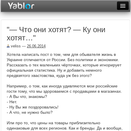
Разместить статью
Войти
"— Что они хотят? — Ку они
Неделя
хотят…"
Месяц
veliss
—
26.06.2014
Рейтинги
Хотела написать пост о том, чем для обывателя жизнь в
Украине отличается от России. Без политики и экономики.
Архив
Рассказать о тех маленьких чёрточках, которые игнорирует
официальная статистика. Ну и добавить немного
предвзятого хвастовства, куда уж без этого?
Фототоп
Например, о том, как иногда удивляются мои российские
Видеотоп
гости тому, что мы здороваемся с продавцами в магазинах.
- А Вы что, знакомы?
- Нет.
- Ну Вы же поздоровались!
- А что, не нужно было?
Или про то, что цены на товары приблизительно
одинаковые для всех регионов. Как и бренды. Да и вообще,