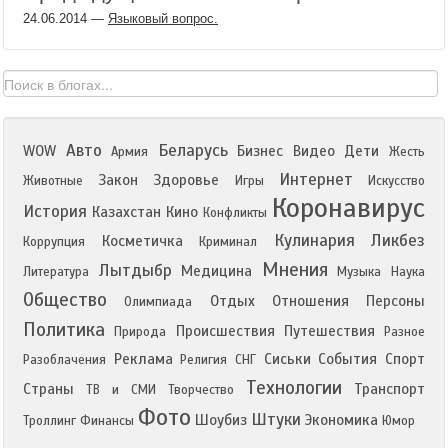
24.06.2014
—
Языковый вопрос.
Авто
Беларусь
WOW
Бизнес
Видео
Дети
Армия
Жесть
Интернет
Закон
Здоровье
Животные
Игры
Искусство
Коронавирус
История
Казахстан
Кино
Конфликты
Кулинария
Ликбез
Косметичка
Коррупция
Криминал
Мнения
Лытдыбр
Медицина
Литература
Музыка
Наука
Общество
Отдых
Отношения
Персоны
Олимпиада
Политика
Происшествия
Путешествия
Природа
Разное
Реклама
Сиськи
События
Спорт
Разоблачения
Религия
СНГ
Технологии
Страны
Транспорт
ТВ и СМИ
Творчество
Фото
Штуки
Шоубиз
Экономика
Троллинг
Финансы
Юмор