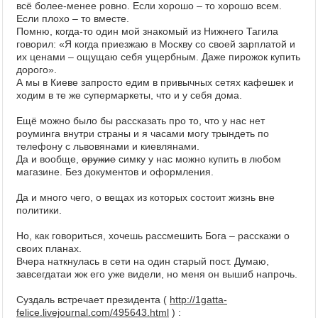
всё более-менее ровно. Если хорошо – то хорошо всем.
Если плохо – то вместе.
Помню, когда-то один мой знакомый из Нижнего Тагила
говорил: «Я когда приезжаю в Москву со своей зарплатой и
их ценами – ощущаю себя ущербным. Даже пирожок купить
дорого».
А мы в Киеве запросто едим в привычных сетях кафешек и
ходим в те же супермаркеты, что и у себя дома.
Ещё можно было бы рассказать про то, что у нас нет
роуминга внутри страны и я часами могу трындеть по
телефону с львовянами и киевлянами.
Да и вообще,
оружие
симку у нас можно купить в любом
магазине. Без документов и оформления.
Да и много чего, о вещах из которых состоит жизнь вне
политики.
Но, как говориться, хочешь рассмешить Бога – расскажи о
своих планах.
Вчера наткнулась в сети на один старый пост. Думаю,
завсегдатаи жж его уже видели, но меня он вышиб напрочь.
Суздаль встречает президента (
http://1gatta-
felice.livejournal.com/495643.html
) :