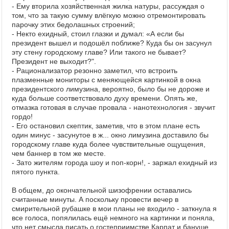
- Ему вторила хозяйственная жилка натуры, рассуждая о
том, что за такую сумму влёгкую можно отремонтировать
парочку этих бедолашных строений;
- Некто ехидный, стоил глазки и думал: «А если бы
президент вышел и подошёл поближе? Куда бы он засунул
эту стену городскому главе? Или такого не бывает?
Президент не выходит?".
- Рационализатор резонно заметил, что встроить
плазменные мониторы с меняющейся картинкой в окна
президентского лимузина, вероятно, было бы не дороже и
куда больше соответствовало духу времени. Опять же,
отмазка готовая в случае провала - нанотехнология - звучит
гордо!
- Его остановил скептик, заметив, что в этом плане есть
один минус - засунутое в ж... окно лимузина доставило бы
городскому главе куда более чувствительные ощущения,
чем баннер в том же месте.
- Зато жителям города шоу и поп-корн!, - заржал ехидный из
пятого пункта.
В общем, до окончательной шизофрении оставались
считанные минуты. А поскольку провести вечер в
смирительной рубашке в мои планы не входило - заткнула я
все голоса, попялилась ещё немного на картинки и поняла,
что нет смысла писать о гостеприимстве Карпат и бануше.