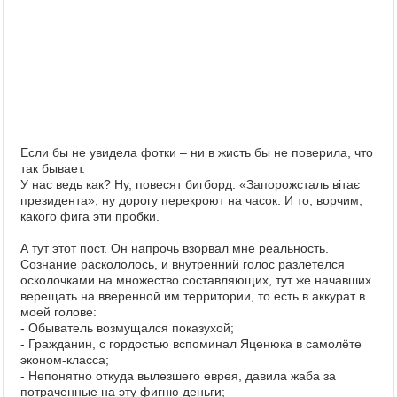
Если бы не увидела фотки – ни в жисть бы не поверила, что
так бывает.
У нас ведь как? Ну, повесят бигборд: «Запорожсталь вітає
президента», ну дорогу перекроют на часок. И то, ворчим,
какого фига эти пробки.
А тут этот пост. Он напрочь взорвал мне реальность.
Сознание раскололось, и внутренний голос разлетелся
осколочками на множество составляющих, тут же начавших
верещать на вверенной им территории, то есть в аккурат в
моей голове:
- Обыватель возмущался показухой;
- Гражданин, с гордостью вспоминал Яценюка в самолёте
эконом-класса;
- Непонятно откуда вылезшего еврея, давила жаба за
потраченные на эту фигню деньги;