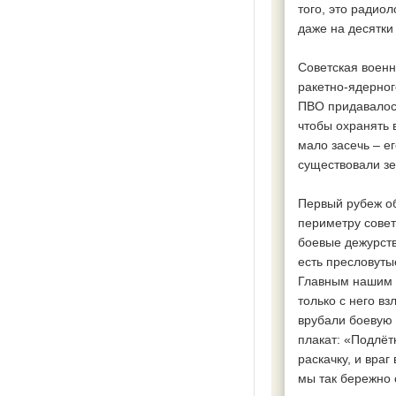
того, это радио
даже на десятки
Советская военн
ракетно-ядерног
ПВО придавалось
чтобы охранять 
мало засечь – ег
существовали зе
Первый рубеж о
периметру совет
боевые дежурств
есть пресловуты
Главным нашим 
только с него в
врубали боевую 
плакат: «Подлёт
раскачку, и вра
мы так бережно 