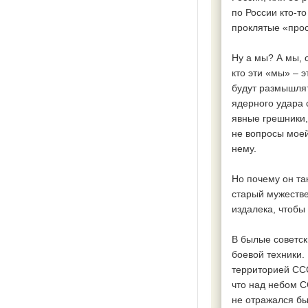
по России кто-то
проклятые «прос
Ну а мы? А мы, 
кто эти «мы» – 
будут размышлят
ядерного удара 
явные грешники, 
не вопросы моей
нему.
Но почему он та
старый мужестве
издалека, чтобы
В былые советск
боевой техники.
территорией ССС
что над небом С
не отражался бы