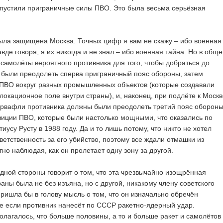
пустили приграничные силы ПВО. Это была весьма серьёзная
ыла защищена Москва. Точных цифр я вам не скажу – ибо военная
авде говоря, я их никогда и не знал – ибо военная тайна. Но в общ
 самолёты вероятного противника для того, чтобы добраться до
 были преодолеть сперва приграничный пояс обороны, затем
ПВО вокруг разных промышленных объектов (которые создавали
окационное поле внутри страны), и, наконец, при подлёте к Москв
рвафли противника должны были преодолеть третий пояс оборон
зиции ПВО, которые были настолько мощными, что оказались по
иусу Русту в 1988 году. Да и то лишь потому, что никто не хотел
тветственность за его убийство, поэтому все ждали отмашки из
тно наблюдая, как он пролетает одну зону за другой.
 одной стороны говорит о том, что эта чрезвычайно изощрённая
аны была не без изъяна, но с другой, никакому члену советского
пришла бы в голову мысль о том, что он изначально обречён
ае если противник нанесёт по СССР ракетно-ядерный удар.
олагалось, что больше половины, а то и больше ракет и самолётов