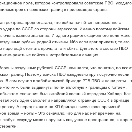
локационное поле, которое контролировали советские ПВО, уходило
 километров от советских границ в прилежащие страны.
ая доктрина предполагала, что война начнётся непременно с
о удара по СССР со стороны агрессора. Именно поэтому войскам
 очень важное значение. И одного радиолокационного поля мало,
воздушные рубежи родной отчизны. Ибо если враг прилетит, то его
о надо ещё отогнать прочь, а то и сбить. Для этого в составе ПВО
нитно-ракетные войска и истребительная авиация.
бороны воздушных рубежей СССР начинался, что понятно, по всем
ских границ. Поэтому войска ПВО ежедневно круглосуточно несли
а. Я сам служил в забайкальской бригаде РТВ ПВО и наши роты – 
е «точки», были выдвинуты почти вплотную к границам с Китаем.
объектом слежения был китайский военный аэродром Хайлар. Как
злетал хоть один самолёт и направлялся к границе СССР, в бригаде
тревогу. А перед входом на КП бригады висел красноречивый
ное время – ноль!» Это означало, что для нас нет времени на
г в любую секунду может нарушить воздушное пространство, которое
стерегли.