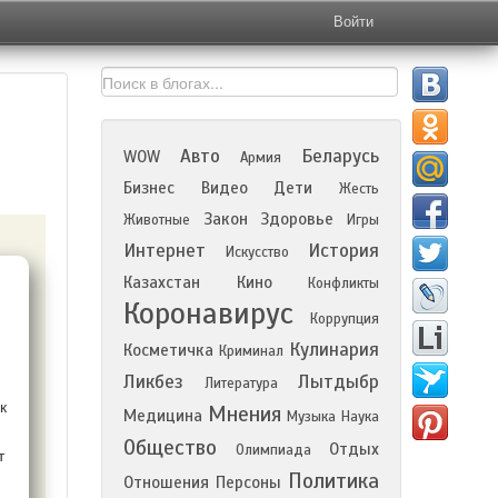
Войти
Авто
Беларусь
WOW
Армия
Бизнес
Видео
Дети
Жесть
Закон
Здоровье
Животные
Игры
Интернет
История
Искусство
Казахстан
Кино
Конфликты
Коронавирус
Коррупция
Кулинария
Косметичка
Криминал
Ликбез
Лытдыбр
Литература
к
Мнения
Медицина
Музыка
Наука
Общество
Отдых
Олимпиада
т
Политика
Отношения
Персоны