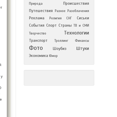
Происшествия
Природа
от
Путешествия
Разное
Разоблачения
Реклама
Сиськи
Религия
СНГ
События
Спорт
Страны
ТВ и СМИ
Технологии
Творчество
Транспорт
Троллинг
Финансы
Фото
Штуки
Шоубиз
Экономика
Юмор
й
 у
О
о
е