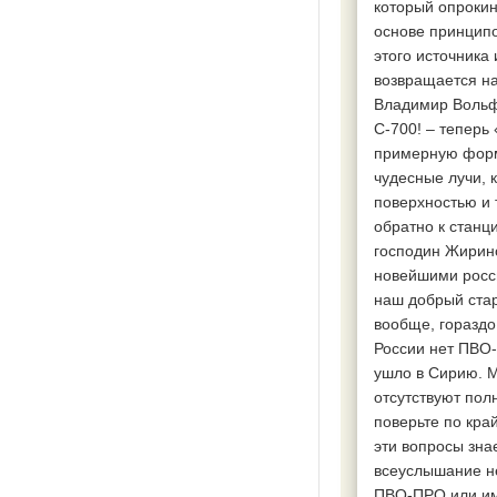
который опрокин
основе принципо
этого источника
возвращается на
Владимир Вольфо
С-700! – теперь
примерную форму
чудесные лучи, 
поверхностью и 
обратно к станц
господин Жирин
новейшими росс
наш добрый стар
вообще, гораздо
России нет ПВО-
ушло в Сирию. М
отсутствуют пол
поверьте по кра
эти вопросы зна
всеуслышание не
ПВО-ПРО или име