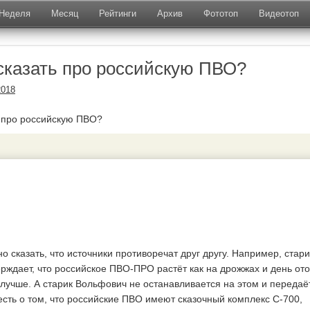
Неделя
Месяц
Рейтинги
Архив
Фототоп
Видеотоп
сказать про российскую ПВО?
2018
о сказать, что источники противоречат друг другу. Например, стари
ерждает, что российское ПВО-ПРО растёт как на дрожжах и день ото
 лучше. А старик Вольфович не останавливается на этом и передаё
есть о том, что российские ПВО имеют сказочный комплекс С-700,