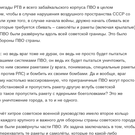
игады РТВ и всего забайкальского корпуса ПВО в целом
ом, чтобы в случае нарушения воздушного пространства СССР со
ли хуже того, в случае начала войны, дружно начать сбивать все
оторые требуется сбивать – самолёты и ракеты (включая крылатые)
 ПВО были развёрнуты вдоль всей советской границы. Это было
обороны ПВО страны.
 но ведь враг тоже не дурак, он ведь не просто будет пытаться
ашими системами ПВО, он ведь их будет пытаться уничтожить,
 по ним своими ракетами (у врага, понимаешь, специальные ракеты
 против РЛС) и бомбить их своими бомбами. Да и вообще, враг
аку настолько массированную, что приграничные ПВО могут просто
 обстановкой и пропустить ракету-другую вглубь советской
то такое пропустить ракету с ядерными боеголовками? Это же
 уничтожение города, а то и не одного.
счёт хитрое советское военной руководство имело второе кольцо
 каждого крупного и важного для обороны страны советского город
же были развёрнуты части ПВО. Их задача заключалась в том, чтоб
перехватить те ракеты и самолёты, которые по какой-либо