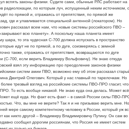
ул вспять законы физики. Судите сами, обычные РЛС работают на
в радиолокации, по которым луч, испущенный неким источником, 
 идёт по прямой и, отражаясь от препятствия, по прямой же
зад, где и улавливается специальной антенной (локатором). Но
вич рассказал всем нам, что новые системы российского ПВО –
 «закрывают всю планету». А поскольку наша планета имеет
 шара, то эта чудесная С-700 должна испускать в пространство
которые идут не по прямой, а по дуге, соизмеряясь с земной
точно также, отражаясь от препятствия, возвращаются по дуге
ии (С-700, если верить Владимиру Вольфовичу). Не знаю откуда
овский взял эту информацию про преодоление законов физики
ийскими систем амии ПВО, возможно ему об этом рассказал стары
ина Дмитрий Олегович. Который у нас главный по тарелочкам. Но
 более трезвый взгляд на российские системы ПВО-ПРО гласит, что
ПРО. То есть вообще никакой. Не знаю куда она делась. Может всё
ожет ещё куда. Но факт есть факт – в самой России силы ПВО-ПР
ностью. Что, вы мне не верите? Так я и не призываю верить мне. Н
йней мере самому компетентному человеку в России, который уж вс
ет как никто другой – Владимиру Владимировичу Путину. Он сам во
давно сообщил дорогим россиянам, что Россия не имеет систем
ет их только на бумаге.