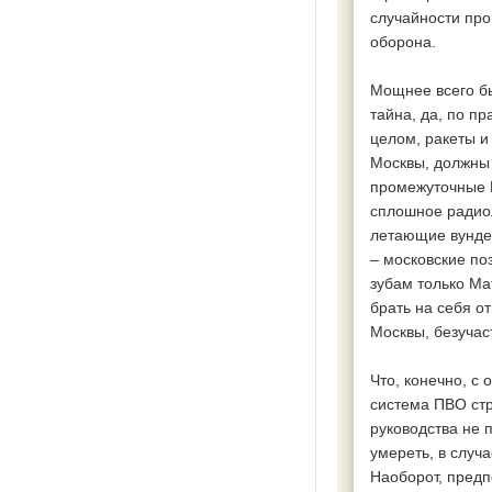
случайности про
оборона.
Мощнее всего б
тайна, да, по пр
целом, ракеты и
Москвы, должны
промежуточные 
сплошное радиол
летающие вунде
– московские по
зубам только Мат
брать на себя о
Москвы, безучас
Что, конечно, с
система ПВО стр
руководства не 
умереть, в случ
Наоборот, предп