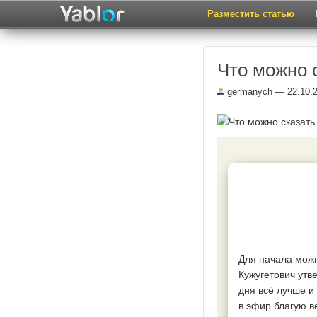
Разместить статью
Что можно 
germanych
—
22.10.
Для начала можн
Кужугетович утв
дня всё лучше и
в эфир благую в