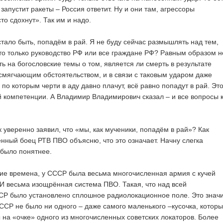
 запустит ракеты – Россия ответит. Ну и они там, агрессоры
то сдохнут». Так им и надо.
стало быть, попадём в рай. Я не буду сейчас размышлять над тем,
это только руководство РФ или все граждане РФ? Равным образом н
ь на богословские темы о том, является ли смерть в результате
смягчающим обстоятельством, и в связи с таковым ударом даже
по которым черти в аду давно плачут, всё равно попадут в рай. Эт
 компетенции. А Владимир Владимирович сказал – и все вопросы 
к уверенно заявил, что «мы, как мученики, попадём в рай»? Как
нный боец РТВ ПВО объясню, что это означает. Начну слегка
 было понятнее.
ие времена, у СССР была весьма многочисленная армия с кучей
 И весьма изощрённая система ПВО. Такая, что над всей
Р было установлено сплошное радиолокационное поле. Это значи
ССР не было ни одного – даже самого маленького –кусочка, котор
 на «очке» одного из многочисленных советских локаторов. Более