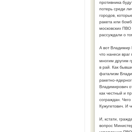
противника буду
потерь среди ли
городов, которы
ракета или бомб
московских ПВО 
рассуждали о том
А вот Владимир 
что нанеси враг 
многим другим г
в рай. Как бывш
фатализм Влади
ракетно-ядерног
Владимирович от
как честный и п
сограждан. Чего
Кужугетович. И 
И, кстати, граж
вопрос Министер