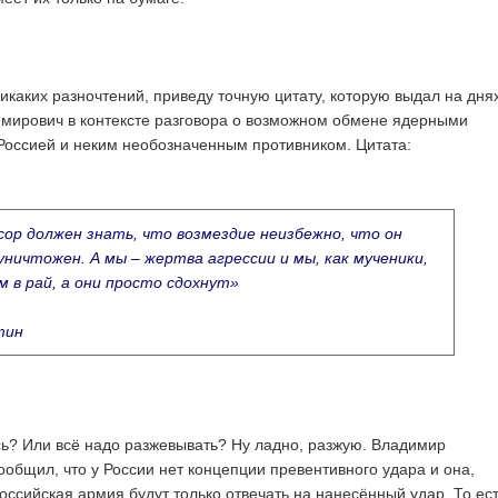
икаких разночтений, приведу точную цитату, которую выдал на дня
мирович в контексте разговора о возможном обмене ядерными
оссией и неким необозначенным противником. Цитата:
сор должен знать, что возмездие неизбежно, что он
уничтожен. А мы – жертва агрессии и мы, как мученики,
м в рай, а они просто сдохнут»
тин
сь? Или всё надо разжевывать? Ну ладно, разжую. Владимир
общил, что у России нет концепции превентивного удара и она,
российская армия будут только отвечать на нанесённый удар. То ес