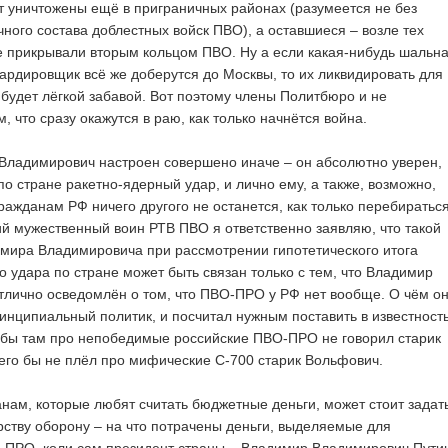
т уничтожены ещё в приграничных районах (разумеется не без
чного состава доблестных войск ПВО), а оставшиеся – возле тех
е прикрывали вторым кольцом ПВО. Ну а если какая-нибудь шальн
ардировщик всё же доберутся до Москвы, то их ликвидировать для
будет лёгкой забавой. Вот поэтому члены Политбюро и не
, что сразу окажутся в раю, как только начнётся война.
Владимирович настроен совершено иначе – он абсолютно уверен,
по стране ракетно-ядерный удар, и лично ему, а также, возможно,
ражданам РФ ничего другого не останется, как только перебиратьс
ий мужественный воин РТВ ПВО я ответственно заявляю, что такой
мира Владимировича при рассмотрении гипотетического итога
о удара по стране может быть связан только с тем, что Владимир
лично осведомлён о том, что ПВО-ПРО у РФ нет вообще. О чём он
ринципиальный политик, и посчитал нужным поставить в известност
 бы там про непобедимые российские ПВО-ПРО не говорил старик
чего бы не плёл про мифические С-700 старик Вольфович.
данам, которые любят считать бюджетные деньги, может стоит задат
ству оборону – на что потрачены деньги, выделяемые для