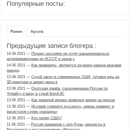
Популярные посты:
Ранее
Архив
Предыдущие записи блогера :
14.06.2021
—
Почему россияне не хотят вакцинироваться,
антипрививочники из бСССР и зазыв с
14.06.2021
—
Как проверить, являются ли враги народа врагами
народа
13.06.2021
—
Сухой закон в современных США, готовка еды на
3D-принтере и запрет меха в
13.06.2021
—
Охотская дамба, сахалинизация России по
Чубайсу и ввод в строй БелАЭС
13.06.2021
—
Как пожилой японец проводит время на пенсии
12.06.2021
—
История «чёрного русского», немцы правеют и
расистское слово «канадец»
12.06.2021
—
Кто любит США?
11.06.2021
—
Россия размером с пол-Луны, реалисты в
Роскосмосе и восстановление «Морского