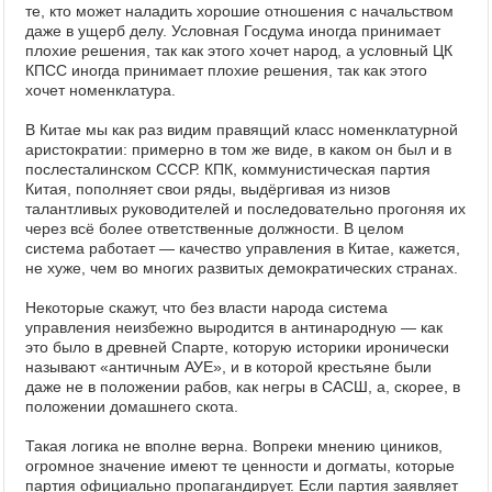
те, кто может наладить хорошие отношения с начальством
даже в ущерб делу. Условная Госдума иногда принимает
плохие решения, так как этого хочет народ, а условный ЦК
КПСС иногда принимает плохие решения, так как этого
хочет номенклатура.
В Китае мы как раз видим правящий класс номенклатурной
аристократии: примерно в том же виде, в каком он был и в
послесталинском СССР. КПК, коммунистическая партия
Китая, пополняет свои ряды, выдёргивая из низов
талантливых руководителей и последовательно прогоняя их
через всё более ответственные должности. В целом
система работает — качество управления в Китае, кажется,
не хуже, чем во многих развитых демократических странах.
Некоторые скажут, что без власти народа система
управления неизбежно выродится в антинародную — как
это было в древней Спарте, которую историки иронически
называют «античным АУЕ», и в которой крестьяне были
даже не в положении рабов, как негры в САСШ, а, скорее, в
положении домашнего скота.
Такая логика не вполне верна. Вопреки мнению циников,
огромное значение имеют те ценности и догматы, которые
партия официально пропагандирует. Если партия заявляет