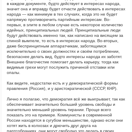
в каждом документе, будто действует в интересах народа,
значит она и вправду будет отчасти действовать в интересах
народа — как минимум в тех случаях, когда это не будет
напрямую противоречить партийным интересам. Во-
первых, в элите в любом случае есть некоторое количество
идейных, принципиальных людей. Принципиальные люди
будут действовать именно так, как написано на висящем за
спиной вымпеле, то есть в интересах народа. Во-вторых,
даже беспринципным аппаратчикам, заботящимся
исключительно о своих должностях и своём потреблении,
безопаснее делать вид, будто интересы народа их заботят.
Внешнее благочестие помогает делать карьеру, тогда как
видимые грехи могут послужить причиной отставки или
опалы.
Как видите, недостатки есть и у демократической формы
правления (Россия), и у аристократической (СССР, КНР).
Лично я полагаю, что демократия всё же выигрывает, так как
обеспечивает значительно больший уровень свободы и
значительно меньший уровень тирании. Проще всего
показать это на примере. Коммунисты в современной
России находятся в сугубом меньшинстве, однако если они
хотят жить в колхозах и дрючить друг друга на
партсобраниях, они могут свободно это делать в своих