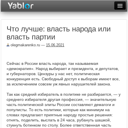
Разместить статью
Войти
Что лучше: власть народа или
Неделя
власть партии
Месяц
olegmakarenko.ru
—
15.06.2021
Рейтинги
Архив
Сейчас в России власть народа, так называемая
«демократия». Народ выбирает и президента, и депутатов,
и губернаторов. Цензуры у нас нет, политическая
Фототоп
конкуренция есть. Свободный доступ к выборам имеют все,
за исключением совсем уж явных нарушителей закона.
Видеотоп
Так как средний избиратель в политике не разбирается, — у
среднего избирателя другая профессия, — значительную
часть политической элиты России составляют демагоги и
популисты. То есть политики, которые как минимум на
словах предлагают приятные народу простые решения:
отнять, поделить, выслать в 24 часа, рубануть шашкой,
стукнуть ботинком по столу. Более ответственная часть