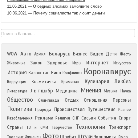
11.06.2021
—
О бедных элсамах замолвите слово
10.06.2021
—
Почему социалисты так любят деньги
Авто
Беларусь
WOW
Бизнес
Видео
Дети
Армия
Жесть
Интернет
Закон
Здоровье
Животные
Игры
Искусство
Коронавирус
История
Казахстан
Кино
Конфликты
Кулинария
Ликбез
Косметичка
Коррупция
Криминал
Мнения
Лытдыбр
Медицина
Литература
Музыка
Наука
Общество
Отдых
Отношения
Персоны
Олимпиада
Политика
Происшествия
Путешествия
Природа
Разное
Реклама
Сиськи
События
Спорт
Разоблачения
Религия
СНГ
Технологии
Страны
Транспорт
ТВ и СМИ
Творчество
Фото
Штуки
Шоубиз
Экономика
Троллинг
Финансы
Юмор