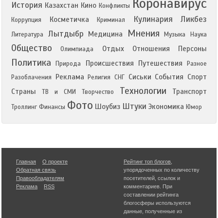
Коронавирус
История
Казахстан
Кино
Конфликты
Кулинария
Ликбез
Косметичка
Коррупция
Криминал
Мнения
Лытдыбр
Медицина
Литература
Музыка
Наука
Общество
Отдых
Отношения
Персоны
Олимпиада
Политика
Происшествия
Путешествия
Природа
Разное
Реклама
Сиськи
События
Спорт
Разоблачения
Религия
СНГ
Технологии
Страны
Транспорт
ТВ и СМИ
Творчество
Фото
Штуки
Шоубиз
Экономика
Троллинг
Финансы
Юмор
Главная
О проекте
Рейтинг топ блогов
,
Обратная связь
упорядоченных по количеству
Правообладателям
посетителей, ссылок и
Реклама
RSS
комментариев. При
составлении рейтинга
блогосферы используются
данные, полученные из