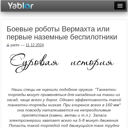
Разместить статью
Войти
Боевые роботы Вермахта или
Неделя
первые наземные беспилотники
Месяц
pantv
—
11.12.2024
Рейтинги
Архив
Фототоп
Видеотоп
Наши спецы не оценили подобное оружие. "
Танкетки-
торпеды могут применяться для нападения на танки из
засад, чаще всего у дорог. Однако эффективность такой
танкетки-торпеды низкая. При клиренсе всего в 160 мм*
она повсюду наталкивается на непреодолимые
препятствия (камни, ветви и т.п.). Запаса
электроэнергии хватает всего на 5-8 минут движения.
Попасть такой торпедой под движущийся танк трудно