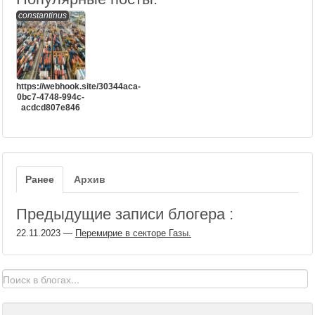
constantinus
https://webhook.site/30344aca-
0bc7-4748-994c-
acdcd807e846
Ранее
Архив
Предыдущие записи блогера :
22.11.2023
—
Перемирие в секторе Газы.