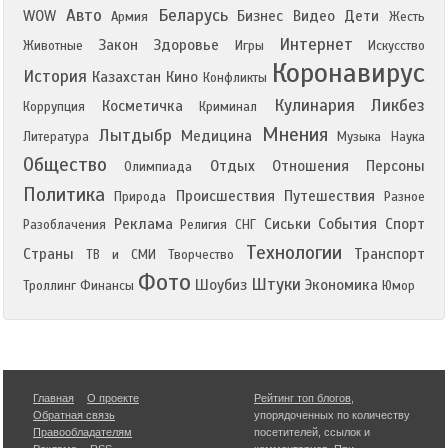
Авто
Беларусь
WOW
Бизнес
Видео
Дети
Армия
Жесть
Интернет
Закон
Здоровье
Животные
Игры
Искусство
Коронавирус
История
Казахстан
Кино
Конфликты
Кулинария
Ликбез
Косметичка
Коррупция
Криминал
Мнения
Лытдыбр
Медицина
Литература
Музыка
Наука
Общество
Отдых
Отношения
Персоны
Олимпиада
Политика
Происшествия
Путешествия
Природа
Разное
Реклама
Сиськи
События
Спорт
Разоблачения
Религия
СНГ
Технологии
Страны
Транспорт
ТВ и СМИ
Творчество
Фото
Штуки
Шоубиз
Экономика
Троллинг
Финансы
Юмор
Главная
О проекте
Рейтинг топ блогов
,
Обратная связь
упорядоченных по количеству
Правообладателям
посетителей, ссылок и