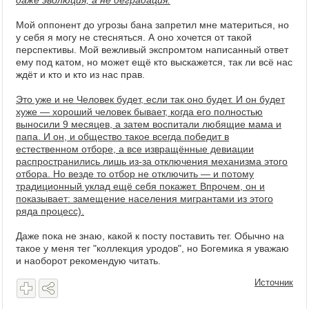
даже эволюция, а не деградация.
Мой оппонент до угрозы бана запретил мне материться, но
у себя я могу не стесняться. А оно хочется от такой
перспективы. Мой вежливый экспромтом написанный ответ
ему под катом, но может ещё кто выскажется, так ли всё нас
ждёт и кто и кто из нас прав.
Это уже и не Человек будет, если так оно будет. И он будет
хуже — хороший человек бывает, когда его полностью
выносили 9 месяцев, а затем воспитали любящие мама и
папа. И он, и общество такое всегда победит в
естественном отборе, а все извращённые девиации
распространились лишь из-за отключения механизма этого
отбора. Но везде то отбор не отключить — и потому
традиционный уклад ещё себя покажет. Впрочем, он и
показывает: замещение населения мигрантами из этого
ряда процесс).
Даже пока не знаю, какой к посту поставить тег. Обычно на
такое у меня тег "коллекция уродов", но Богемика я уважаю
и наоборот рекомендую читать.
Источник