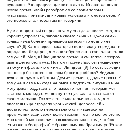
пуповины. Это процесс, длиною в жизнь. Иногда женщине
нужно время, чтобы разобраться со своим телом и
чувствами, привыкнуть к новым условиям и к новой себе. И
это нормально, чтобы там ни говорили.
Ну и стандартный вопрос, почему она даже после того, как
хорошо устроилась, забрала своего сына из чужой семьи
только из-за болезни приёмной матери - то есть 5 лет
спустя?[6] Хотя и здесь некоторые источники утверждают в
опрадание Линдгрен, что она забрала сына как только стала
замужней. Мол, в Швеции того времени считалось позором
иметь детей без мужа. Поэтому позже Ларс был усыновлён
и получил фамилию отчима - Линдгрен.[8] То есть выходит,
что позор был страшнее, чем бросить ребёнка? Видимо,
лучше не думать об этом. Другие времена, другие нравы. К
тому же я сама никогда не была в подобной ситуации и не
могу даже представить тот шквал отчаяния, который мог
заставить молодую женщину, полную сил, отказаться от
своего малыша. Так же есть свидетельства о том, что
писательница страдала хронической депрессией и
достаточно тяжело переживала о случившемся на
протяжении всей своей долгой жизни. Тем не менее это не
мешало ей меланхолично высказываться о том, что без
"эпизода в биографии" с брошенным внебрачным ребёнком