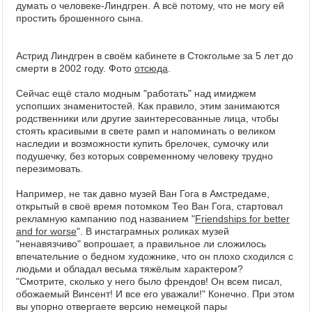
думать о человеке-Линдгрен. А всё потому, что не могу ей
простить брошенного сына.
Астрид Линдгрен в своём кабинете в Стокгольме за 5 лет до
смерти в 2002 году. Фото
отсюда
.
Сейчас ещё стало модным "работать" над имиджем
успопших знаменитостей. Как правило, этим занимаются
родственники или другие заинтересованные лица, чтобы
стоять красивыми в свете рамп и напоминать о великом
наследии и возможности купить брелочек, сумочку или
подушечку, без которых современному человеку трудно
перезимовать.
Например, не так давно музей Ван Гога в Амстредаме,
открытый в своё время потомком Тео Ван Гога, стартовал
рекламную кампанию под названием "
Friendships for better
and for worse
". В инстаграмных роликах музей
"ненавязчиво" вопрошает, а правильное ли сложилось
впечательние о бедном художнике, что он плохо сходился с
людьми и обладал весьма тяжёлым характером?
"Смотрите, сколько у него было френдов! Он всем писал,
обожаемый Винсент! И все его уважали!" Конечно. При этом
вы упорно отвергаете версию немецкой пары