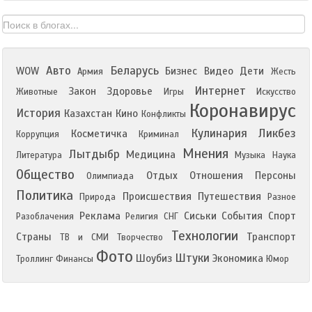
Авто
Беларусь
WOW
Бизнес
Видео
Дети
Армия
Жесть
Интернет
Закон
Здоровье
Животные
Игры
Искусство
Коронавирус
История
Казахстан
Кино
Конфликты
Кулинария
Ликбез
Косметичка
Коррупция
Криминал
Мнения
Лытдыбр
Медицина
Литература
Музыка
Наука
Общество
Отдых
Отношения
Персоны
Олимпиада
Политика
Происшествия
Путешествия
Природа
Разное
Реклама
Сиськи
События
Спорт
Разоблачения
Религия
СНГ
Технологии
Страны
Транспорт
ТВ и СМИ
Творчество
Фото
Штуки
Шоубиз
Экономика
Троллинг
Финансы
Юмор