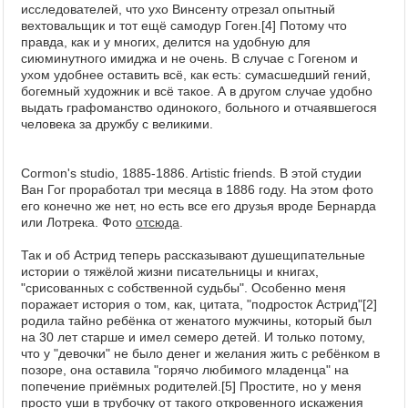
исследователей, что ухо Винсенту отрезал опытный
вехтовальщик и тот ещё самодур Гоген.[4] Потому что
правда, как и у многих, делится на удобную для
сиюминутного имиджа и не очень. В случае с Гогеном и
ухом удобнее оставить всё, как есть: сумасшедший гений,
богемный художник и всё такое. А в другом случае удобно
выдать графоманство одинокого, больного и отчаявшегося
человека за дружбу с великими.
Cormon's studio, 1885-1886. Artistic friends. В этой студии
Ван Гог проработал три месяца в 1886 году. На этом фото
его конечно же нет, но есть все его друзья вроде Бернарда
или Лотрека. Фото
отсюда
.
Так и об Астрид теперь рассказывают душещипательные
истории о тяжёлой жизни писательницы и книгах,
"срисованных с собственной судьбы". Особенно меня
поражает история о том, как, цитата, "подросток Астрид"[2]
родила тайно ребёнка от женатого мужчины, который был
на 30 лет старше и имел семеро детей. И только потому,
что у "девочки" не было денег и желания жить с ребёнком в
позоре, она оставила "горячо любимого младенца" на
попечение приёмных родителей.[5] Простите, но у меня
просто уши в трубочку от такого откровенного искажения