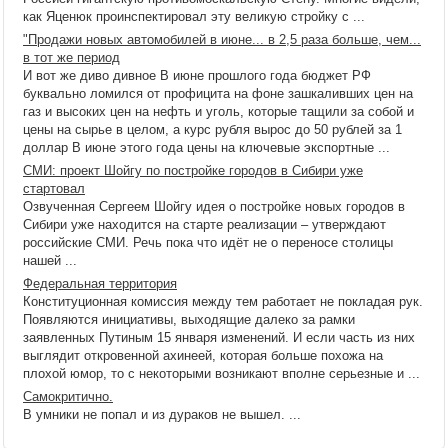
как Яценюк проинспектировал эту великую стройку с ...
"Продажи новых автомобилей в июне... в 2,5 раза больше, чем...
в тот же период
И вот же диво дивное В июне прошлого года бюджет РФ
буквально ломился от профицита на фоне зашкаливших цен на
газ и высоких цен на нефть и уголь, которые тащили за собой и
цены на сырье в целом, а курс рубля вырос до 50 рублей за 1
доллар В июне этого года цены на ключевые экспортные ...
СМИ: проект Шойгу по постройке городов в Сибири уже
стартовал
Озвученная Сергеем Шойгу идея о постройке новых городов в
Сибири уже находится на старте реализации – утверждают
российские СМИ. Речь пока что идёт не о переносе столицы
нашей ...
Федеральная территория
Конституционная комиссия между тем работает не покладая рук.
Появляются инициативы, выходящие далеко за рамки
заявленных Путиным 15 января изменений. И если часть из них
выглядит откровенной ахинеей, которая больше похожа на
плохой юмор, то с некоторыми возникают вполне серьезные и ...
Самокритично.
В умники не попал и из дураков не вышел. ...