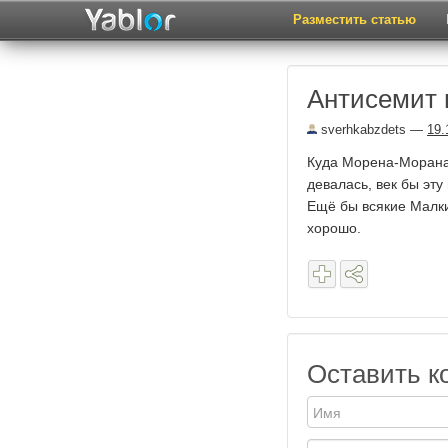
Разместить статью
Антисемит 
sverhkabzdets
—
19.
Куда Морена-Морана 
девалась, век бы эту
Ещё бы всякие Малки
хорошо.
Оставить к