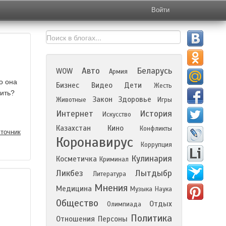
Войти
Авто
Беларусь
WOW
Армия
о она
Бизнес
Видео
Дети
Жесть
тить?
Закон
Здоровье
Животные
Игры
Интернет
История
Искусство
Казахстан
Кино
Конфликты
точник
Коронавирус
Коррупция
Кулинария
Косметичка
Криминал
Ликбез
Лытдыбр
Литература
Мнения
Медицина
Музыка
Наука
Общество
Отдых
Олимпиада
Политика
Отношения
Персоны