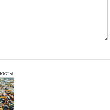
посты: