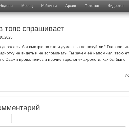
Неделя
Месяц
Рейтинги
Архив
Фототоп
Видеотоп
в топе спрашивает
10.2025
девалась. А я смотрю на это и думаю - а не похуй ли? Главное, чт
 идиотку не видеть и не вспоминать. Ты зачем её напомнил, твою е
 с Эвами провалились и прочие тарологи-чакрологи, как бы было
Ис
омментарий