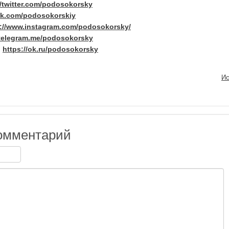
//twitter.com/podosokorsky
/vk.com/podosokorskiy
s://www.instagram.com/podosokorsky/
/telegram.me/podosokorsky
:
https://ok.ru/podosokorsky
Ис
омментарий