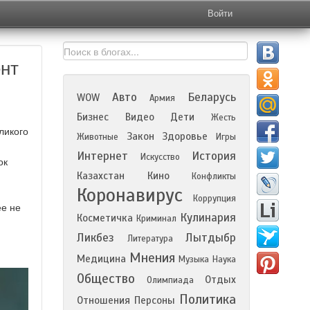
Войти
ент
Авто
Беларусь
WOW
Армия
Бизнес
Видео
Дети
Жесть
ликого
Закон
Здоровье
Животные
Игры
Интернет
История
Искусство
ок
Казахстан
Кино
Конфликты
Коронавирус
Коррупция
ее не
Кулинария
Косметичка
Криминал
Ликбез
Лытдыбр
Литература
Мнения
Медицина
Музыка
Наука
Общество
Отдых
Олимпиада
Политика
Отношения
Персоны