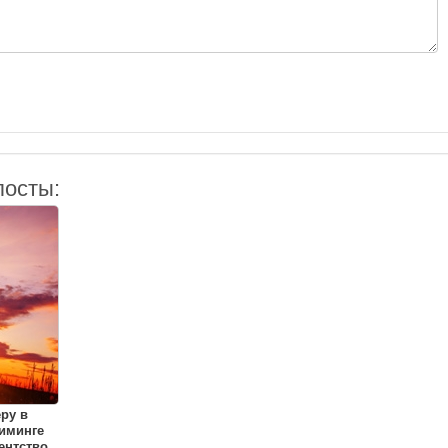
посты:
еру в
иминге
ентство