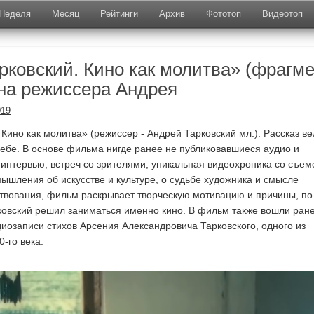
Неделя
Месяц
Рейтинги
Архив
Фототоп
Видеотоп
рковский. Кино как молитва» (фрагм
а режиссера Андрея
019
Кино как молитва» (режиссер - Андрей Тарковский мл.). Рассказ ве
ебе. В основе фильма нигде ранее не публиковавшиеся аудио и
 интервью, встреч со зрителями, уникальная видеохроника со съем
ышления об искусстве и культуре, о судьбе художника и смысле
твования, фильм раскрывает творческую мотивацию и причины, по
овский решил заниматься именно кино. В фильм также вошли ран
иозаписи стихов Арсения Александровича Тарковского, одного из
-го века.