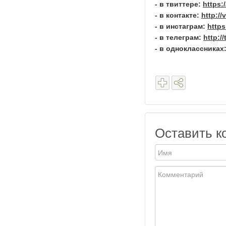
- в твиттере:
https:
- в контакте:
http:/
- в инстаграм:
http
- в телеграм:
http:/
- в одноклассниках
Оставить к