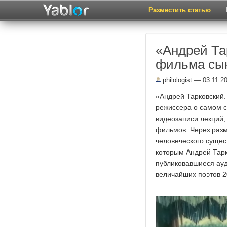
Разместить статью
«Андрей Та
фильма сын
philologist
—
03.11.2
«Андрей Тарковский. 
режиссера о самом с
видеозаписи лекций,
фильмов. Через разм
человеческого сущес
которым Андрей Тарк
публиковавшиеся ауд
величайших поэтов 20