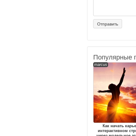
Популярные 
marcus
Как начать карь
интерактивном стр
через модельное аг