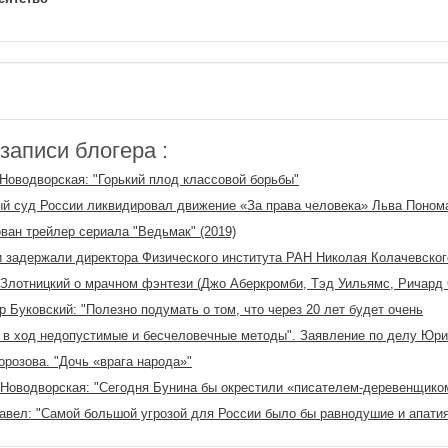
аписи блогера :
Новодворская: "Горький плод классовой борьбы"
й суд России ликвидировал движение «За права человека» Льва Поном
ван трейлер сериала "Ведьмак" (2019)
 задержали директора Физического института РАН Николая Колачевског
Злотницкий о мрачном фэнтези (Джо Аберкромби, Тэд Уильямс, Ричард 
 Буковский: "Полезно подумать о том, что через 20 лет будет очень
в ход недопустимые и бесчеловечные методы". Заявление по делу Юр
розова. "Дочь «врага народа»"
Новодворская: "Сегодня Бунина бы окрестили «писателем-деревенщико
авел: "Самой большой угрозой для России было бы равнодушие и апати