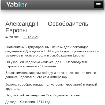
Разместить статью
Войти
Александр I — Освободитель
Неделя
Европы
Месяц
tanjand
—
21.12.2025
Рейтинги
Знаменитый «Триумфальный венок» для Александра I,
созданный в Дрездене в 1814 году из драгоценных камней и
Архив
металлов в честь его роли в освобождении Европы.
Фототоп
Он украшен надписью «Александр I — Освободитель
Европы» и хранится в Эрмитаже.
Видеотоп
Венок символизировал победу и признание, но нет точных
данных, надевал ли его сам император.
Золото, серебро, топазы, гелиотропы (кровавики) и горный
хрусталь.
Надпись: «Александр I — Освободитель Европы».
Дрезден, Саксония, 1814 год.