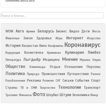
Авто
Беларусь
WOW
Бизнес
Видео
Дети
Армия
Жесть
Интернет
Закон
Здоровье
Животные
Игры
Искусство
Коронавирус
История
Казахстан
Кино
Конфликты
Кулинария
Ликбез
Косметичка
Коррупция
Криминал
Мнения
Лытдыбр
Медицина
Литература
Музыка
Наука
Общество
Отдых
Отношения
Персоны
Олимпиада
Политика
Происшествия
Путешествия
Природа
Разное
Реклама
Сиськи
События
Спорт
Разоблачения
Религия
СНГ
Технологии
Страны
Транспорт
ТВ и СМИ
Творчество
Фото
Штуки
Шоубиз
Экономика
Троллинг
Финансы
Юмор