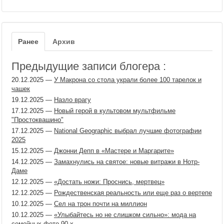
Ранее
Архив
Предыдущие записи блогера :
20.12.2025
—
У Макрона со стола украли более 100 тарелок и
чашек
19.12.2025
—
Назло врагу
17.12.2025
—
Новый герой в культовом мультфильме
"Простоквашино"
17.12.2025
—
National Geographic выбрал лучшие фотографии
2025
15.12.2025
—
Джонни Депп в «Мастере и Маргарите»
14.12.2025
—
Замахнулись на святое: новые витражи в Нотр-
Даме
12.12.2025
—
«Достать ножи: Проснись, мертвец»
12.12.2025
—
Рождественская реальность или еще раз о вертепе
10.12.2025
—
Сел на трон почти на миллион
10.12.2025
—
«Улыбайтесь но не слишком сильно»: мода на
семейных фото 90-х