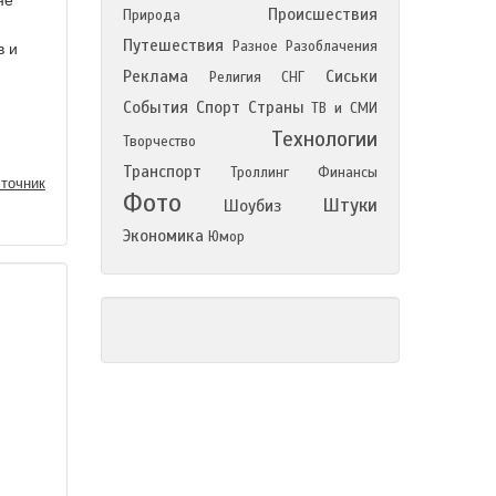
не
Происшествия
Природа
Путешествия
Разное
Разоблачения
в и
Реклама
Сиськи
Религия
СНГ
События
Спорт
Страны
ТВ и СМИ
Технологии
Творчество
Транспорт
Троллинг
Финансы
точник
Фото
Штуки
Шоубиз
Экономика
Юмор