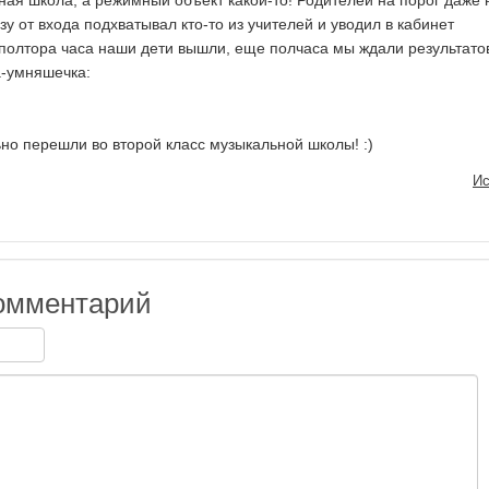
ая школа, а режимный объект какой-то! Родителей на порог даже 
зу от входа подхватывал кто-то из учителей и уводил в кабинет
 полтора часа наши дети вышли, еще полчаса мы ждали результато
а-умняшечка:
о перешли во второй класс музыкальной школы! :)
Ис
омментарий