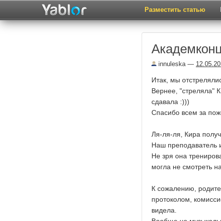
Разместить статью
Академконц
innuleska
—
12.05.2
Итак, мы отстрелялис
Вернее, "стреляла" К
сдавала :)))
Спасибо всем за пож
Ля-ля-ля, Кира полу
Наш преподаватель и
Не зря она тренирова
могла не смотреть н
К сожалению, родител
протоколом, комиссие
видела.