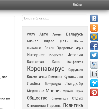
Войти
Авто
Беларусь
WOW
Армия
Бизнес
Видео
Дети
Жесть
Закон
Здоровье
Животные
Игры
Интернет
История
Искусство
Казахстан
Кино
Конфликты
Коронавирус
Коррупция
Кулинария
Косметичка
, что
Криминал
Ликбез
Лытдыбр
Литература
Мнения
Медицина
Музыка
Наука
Общество
Отдых
нка не
Олимпиада
Политика
Отношения
Персоны