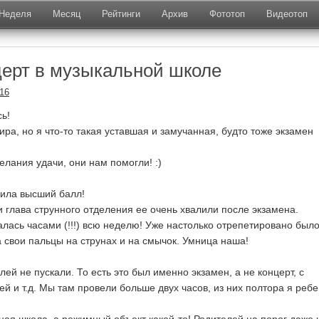
Неделя
Месяц
Рейтинги
Архив
Фототоп
Видеотоп
ерт в музыкальной школе
016
ь!
ира, но я что-то такая уставшая и замучанная, будто тоже экзамен
елания удачи, они нам помогли! :)
чила высший балл!
 глава струнного отделения ее очень хвалили после экзамена.
лась часами (!!!) всю неделю! Уже настолько отрепетировано было
а свои пальцы на струнах и на смычок. Умница наша!
ей не пускали. То есть это был именно экзамен, а не концерт, с
й и т.д. Мы там провели больше двух часов, из них полтора я ребе