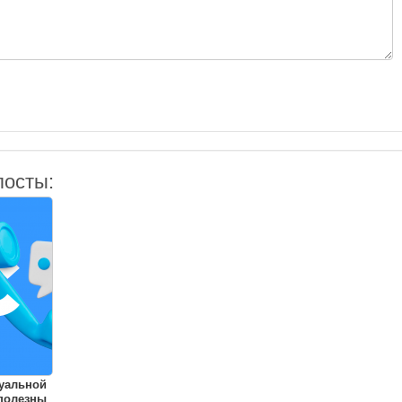
посты:
уальной
полезны