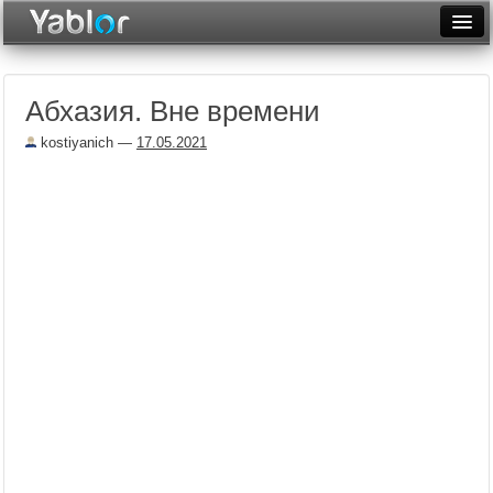
Разместить статью
Войти
Абхазия. Вне времени
Неделя
kostiyanich
—
17.05.2021
Месяц
Рейтинги
Архив
Фототоп
Видеотоп