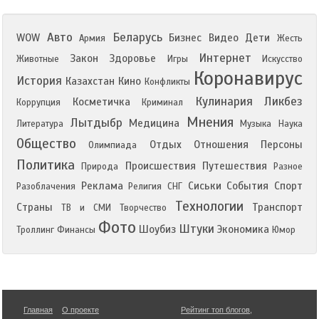
Авто
Беларусь
WOW
Бизнес
Видео
Дети
Армия
Жесть
Интернет
Закон
Здоровье
Животные
Игры
Искусство
Коронавирус
История
Казахстан
Кино
Конфликты
Кулинария
Ликбез
Косметичка
Коррупция
Криминал
Мнения
Лытдыбр
Медицина
Литература
Музыка
Наука
Общество
Отдых
Отношения
Персоны
Олимпиада
Политика
Происшествия
Путешествия
Природа
Разное
Реклама
Сиськи
События
Спорт
Разоблачения
Религия
СНГ
Технологии
Страны
Транспорт
ТВ и СМИ
Творчество
Фото
Штуки
Шоубиз
Экономика
Троллинг
Финансы
Юмор
Главная
О проекте
Рейтинг топ блогов
,