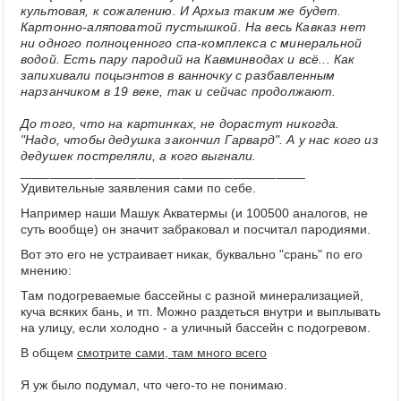
культовая, к сожалению. И Архыз таким же будет.
Картонно-аляповатой пустышкой. На весь Кавказ нет
ни одного полноценного спа-комплекса с минеральной
водой. Есть пару пародий на Кавминводах и всё... Как
запихивали поцыэнтов в ванночку с разбавленным
нарзанчиком в 19 веке, так и сейчас продолжают.
До того, что на картинках, не дорастут никогда.
"Надо, чтобы дедушка закончил Гарвард". А у нас кого из
дедушек постреляли, а кого выгнали.
_______________________________________
Удивительные заявления сами по себе.
Например наши Машук Акватермы (и 100500 аналогов, не
суть вообще) он значит забраковал и посчитал пародиями.
Вот это его не устраивает никак, буквально "срань" по его
мнению:
Там подогреваемые бассейны с разной минерализацией,
куча всяких бань, и тп. Можно раздеться внутри и выплывать
на улицу, если холодно - а уличный бассейн с подогревом.
В общем
смотрите сами, там много всего
Я уж было подумал, что чего-то не понимаю.