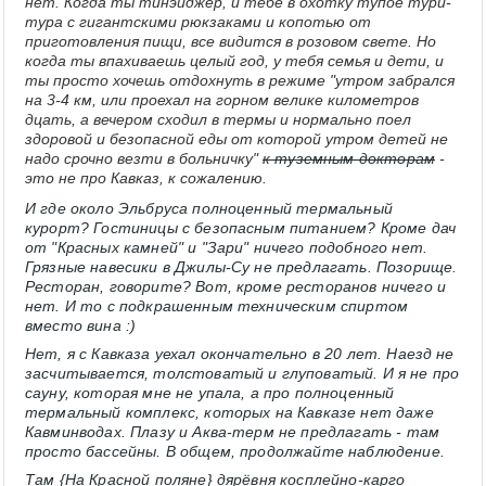
нет. Когда ты тинэйджер, и тебе в охотку тупое тури-
тура с гигантскими рюкзаками и копотью от
приготовления пищи, все видится в розовом свете. Но
когда ты впахиваешь целый год, у тебя семья и дети, и
ты просто хочешь отдохнуть в режиме "утром забрался
на 3-4 км, или проехал на горном велике километров
дцать, а вечером cxодил в термы и нормально поел
здоровой и безопасной еды от которой утром детей не
надо срочно везти в больничку"
к туземным докторам
-
это не про Кавказ, к сожалению.
И где около Эльбруса полноценный термальный
курорт? Гостиницы с безопасным питанием? Кроме дач
от "Красных камней" и "Зари" ничего подобного нет.
Грязные навесики в Джилы-Су не предлагать. Позорище.
Ресторан, говорите? Вот, кроме ресторанов ничего и
нет. И то с подкрашенным техническим спиртом
вместо вина :)
Нет, я с Кавказа уехал окончательно в 20 лет. Наезд не
засчитывается, толстоватый и глуповатый. И я не про
сауну, которая мне не упала, а про полноценный
термальный комплекс, которых на Кавказе нет даже
Кавминводах. Плазy и Аква-терм не предлагать - там
просто бассейны. В общем, продолжайте наблюдение.
Там {На Красной поляне} дярёвня косплейно-карго