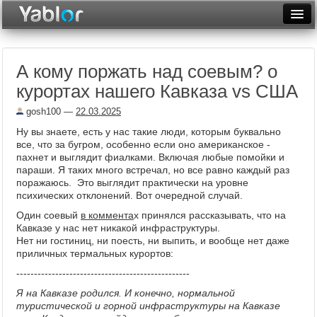
Разместить статью
Войти
А кому поржать над соевым? о
Неделя
курортах нашего Кавказа vs США
Месяц
gosh100
—
22.03.2025
Рейтинги
Ну вы знаете, есть у нас такие люди, которым буквально
все, что за бугром, особенно если оно американское -
Архив
пахнет и выглядит фиалками. Включая любые помойки и
параши. Я таких много встречал, но все равно каждый раз
поражаюсь. Это выглядит практически на уровне
Фототоп
психических отклонений. Вот очередной случай.
Видеотоп
Один соевый
в коммента
х принялся рассказывать, что на
Кавказе у нас нет никакой инфраструктуры.
Нет ни гостиниц, ни поесть, ни выпить, и вообще нет даже
приличных термальных курортов:
-------------------------------------------------
Я на Кавказе родился. И конечно, нормальной
туристической и горной инфраструктуры на Кавказе