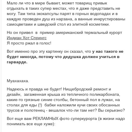
Мало ли что в мире бывает, может товарищ привык
отдыхать в таких супер местах, что я даже представить не
могу. Там типа экокапсулы парят в горных водопадах и в
каждую проведен душ из нарзана, а ванные инкрустированы
самоцветами и шведский стол из элитной косметики.
Но он привел в пример американский термальный курорт
Индиан Хот Спрингс
Я просто ржал в голос!
Вот именно про эту картинку он сказал, что
у нас такого не
будет никогда, потому что дедушка должен учиться в
гарварде.
Муахахаха.
Надеюсь и правда не будет! Нищебродский ремонт и
дизайн, загаженная крыша из тепличного поликарбоната,
какие-то грязные синие столбы, бетонный пол в лужах, на
столах для еды (!) бабки наложили кучи своих обосанных
трусов и полотенец - вешалок что-ли там нет? Вы серьезно?
Вот еще вам РЕКЛАМНЫХ фото суперкурорта (в жизни надо
понимать все еще хуже):