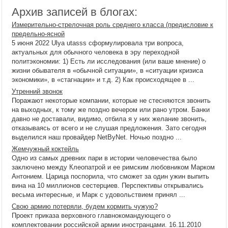
Архив записей в блогах:
Измерительно-стрелочная роль среднего класса (предисловие к
предельно-ясной
5 июня 2022 Ulya utasss сформулировала три вопроса,
актуальных для обычного человека в эру переходной
политэкономии: 1) Есть ли исследования (или ваше мнение) о
жизни обывателя в «обычной ситуации», в «ситуации кризиса
экономики», в «стагнации» и т.д. 2) Как происходящее в ...
Утренний звонок
Поражают некоторые компании, которые не стесняются звонить
на выходных, к тому же поздно вечером или рано утром. Банки
давно не доставали, видимо, отбила я у них желание звонить,
отказываясь от всего и не слушая предложения. Зато сегодня
выделился наш провайдер NetByNet. Ночью поздно ...
Жемчужный коктейль
Одно из самых древних пари в истории человечества было
заключено между Клеопатрой и ее римским любовником Марком
Антонием. Царица поспорила, что сможет за один ужин выпить
вина на 10 миллионов сестерциев. Перспективы открывались
весьма интересные, и Марк с удовольствием принял ...
Свою армию потеряли, будем кормить чужую?
Проект приказа верховного главнокомандующего о
комплектовании российской армии иностранцами. 16.11.2010