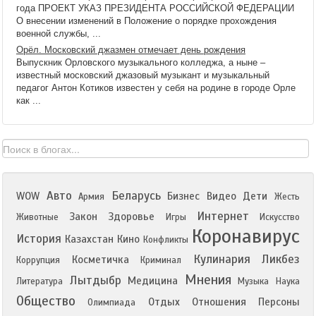
года ПРОЕКТ УКАЗ ПРЕЗИДЕНТА РОССИЙСКОЙ ФЕДЕРАЦИИ
О внесении изменений в Положение о порядке прохождения
военной службы, ...
Орёл. Московский джазмен отмечает день рождения
Выпускник Орловского музыкального колледжа, а ныне –
известный московский джазовый музыкант и музыкальный
педагог Антон Котиков известен у себя на родине в городе Орле
как ...
Авто
Беларусь
WOW
Бизнес
Видео
Дети
Армия
Жесть
Интернет
Закон
Здоровье
Животные
Игры
Искусство
Коронавирус
История
Казахстан
Кино
Конфликты
Кулинария
Ликбез
Косметичка
Коррупция
Криминал
Мнения
Лытдыбр
Медицина
Литература
Музыка
Наука
Общество
Отдых
Отношения
Персоны
Олимпиада