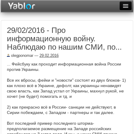
Разместить статью
Войти
29/02/2016 - Про
Неделя
информационную войну.
Месяц
Наблюдаю по нашим СМИ, по...
Рейтинги
olegponomar
—
29.02.2016
... Фейсбуку как проходит информационная война России
Архив
против Украины.
Фототоп
Все их вбросы, фейки и "новости" состоят из двух блоков- 1)
как плохо всё в Украине, дефолт, как украинцы ненавидят
Видеотоп
свою власть, как Запад устал от Украины, махнул рукой, не
хочет (не будет) помогать и тд. и
2) как прекрасно всё в России- санкции не действуют, в
Сирии побеждаем, с Западом - партнеры и так далее.
Вот последний пример последнего шторма-
предполагаемое размещение на Западе российских