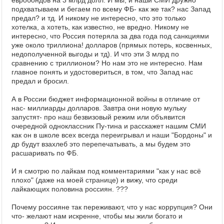
евробондов на 3 млрд долл. И мы, и наши СМИ дружно
подхватываем и бегаем по всему ФБ- как же так? нас Запад
предал? и тд. И никому не интересно, что это только
хотелка, а хотеть, как известно, не вредно. Никому не
интересно, что Россия потеряла за два года под санкциями
уже около триллиона! долларов (прямых потерь, косвенных,
недополученной выгоды и тд). И что эти 3 млрд по
сравнению с триллионом? Но нам это не интересно. Нам
главное понять и удостовериться, в том, что Запад нас
предал и бросил.
А в России бюджет информационной войны в отличие от
нас- миллиарды долларов. Завтра они новую мульку
запустят- про наш безвизовый режим или объявится
очередной одноклассник Пу-тина и расскажет нашим СМИ
как он в школе всех всегда переигрывал и наши "Бордоны" и
др будут взахлеб это перепечатывать, а мы будем это
расшаривать по ФБ.
И я смотрю по лайкам под комментариями "как у нас всё
плохо" (даже на моей странице) и вижу, что среди
лайкающих половина россиян. ???
Почему россияне так переживают, что у нас коррупция? Они
что- желают нам искренне, чтобы мы жили богато и