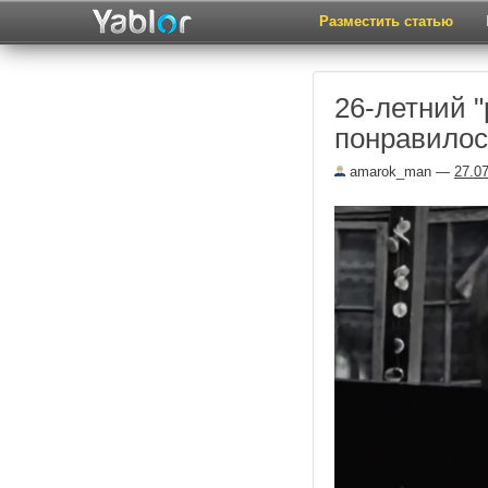
Разместить статью
26-летний "
понравилось
amarok_man
—
27.0