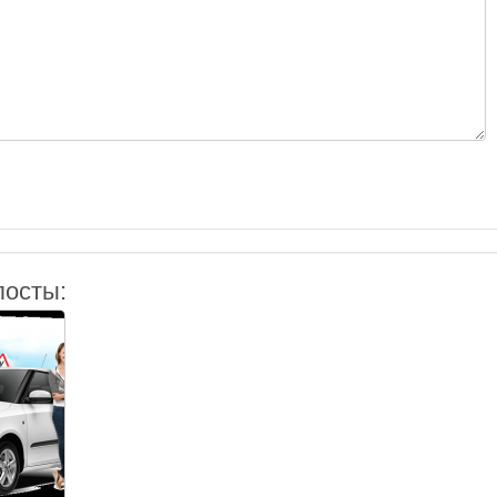
посты: