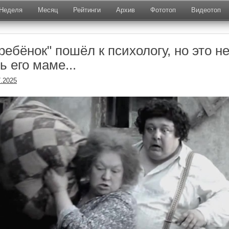
Неделя
Месяц
Рейтинги
Архив
Фототоп
Видеотоп
ребёнок" пошёл к психологу, но это н
 его маме...
7.2025