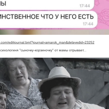
nal.com/editjournal.bml?journal=amarok_man&delayedid=23252
сихологиня "сыночку-корзиночку" от мамы отрывает...