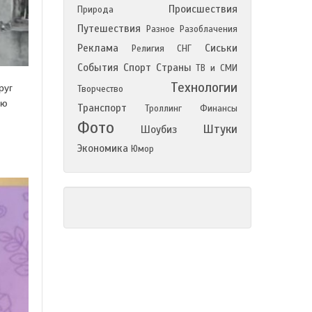
Происшествия
Природа
Путешествия
Разное
Разоблачения
Реклама
Сиськи
Религия
СНГ
События
Спорт
Страны
ТВ и СМИ
Технологии
руг
Творчество
ию
Транспорт
Троллинг
Финансы
Фото
Штуки
Шоубиз
Экономика
Юмор