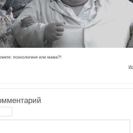
фликте: психологиня или мама?!
Ис
омментарий