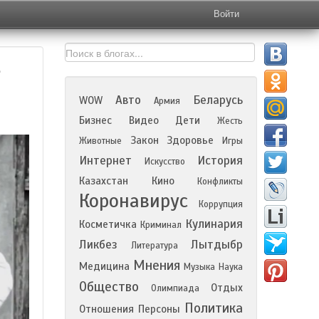
Войти
е
Авто
Беларусь
WOW
Армия
Бизнес
Видео
Дети
Жесть
Закон
Здоровье
Животные
Игры
Интернет
История
Искусство
Казахстан
Кино
Конфликты
Коронавирус
Коррупция
Кулинария
Косметичка
Криминал
Ликбез
Лытдыбр
Литература
Мнения
Медицина
Музыка
Наука
Общество
Отдых
Олимпиада
Политика
Отношения
Персоны