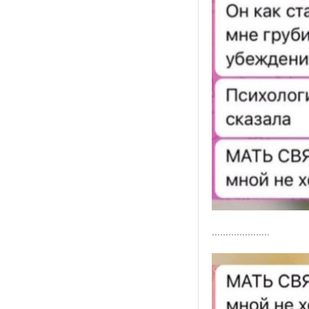
.....................