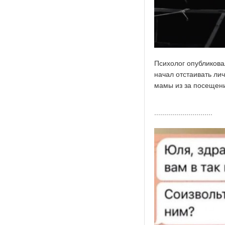
Психолог опубликова
начал отстаивать ли
мамы из за посещени
.............................