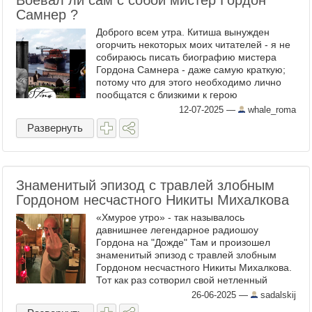
Воевал ли сам с собой мистер Гордон
Самнер ?
Доброго всем утра. Китиша вынужден
огорчить некоторых моих читателей - я не
собираюсь писать биографию мистера
Гордона Самнера - даже самую краткую;
потому что для этого необходимо лично
пообщатся с близкими к герою
повествования людьми - хотя-бы по
12-07-2025
—
whale_roma
электронной почте а ещё лучше по ...
Развернуть
Знаменитый эпизод с травлей злобным
Гордоном несчастного Никиты Михалкова
«Хмурое утро» - так называлось
давнишнее легендарное радиошоу
Гордона на "Дожде" Там и произошел
знаменитый эпизод с травлей злобным
Гордоном несчастного Никиты Михалкова.
Тот как раз сотворил свой нетленный
шедевр про сибирского цирюльника, и у
26-06-2025
—
sadalskij
Гордона кто-то спросил, как ...