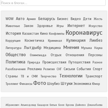
Авто
Беларусь
WOW
Бизнес
Видео
Дети
Армия
Жесть
Интернет
Закон
Здоровье
Животные
Игры
Искусство
Коронавирус
История
Казахстан
Кино
Конфликты
Кулинария
Ликбез
Косметичка
Коррупция
Криминал
Мнения
Лытдыбр
Медицина
Литература
Музыка
Наука
Общество
Отдых
Отношения
Персоны
Олимпиада
Политика
Происшествия
Путешествия
Природа
Разное
Реклама
Сиськи
События
Спорт
Разоблачения
Религия
СНГ
Технологии
Страны
Транспорт
ТВ и СМИ
Творчество
Фото
Штуки
Шоубиз
Экономика
Троллинг
Финансы
Юмор
Абрамович
Альмодовар
Башаров
Белых
Боня
Бузова
Дайнеко
Джанабаева