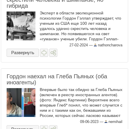
гибрида
Эксперт в области эволюционной
психологии Гордон Гэллап утверждает, что
ученым из США еще 100 лет назад
удалось удачно скрестить человека и
шимпанзе. Но появившегося на свет
«гуманзе» ученые убили. Гордон Гэллап-
младший, создатель знаменитого
27-02-2024
—
nathoncharova
зеркального теста, доказавшего, что ...
Развернуть
Гордон наехал на Глеба Пьяных (оба
иноагенты)
Впервые было так обидно за Глеба Пьяных
(включен в реестр иностранных агентов).
(фото: Яндекс Картинки) Вероятнее всего
впервые Глеб* понял, что может случится с
ним и с такими как он, бежавшими из
России, которых сейчас ласково называют
релокантами. Помню, что сам был не прав
09-06-2023
—
nemihail
...