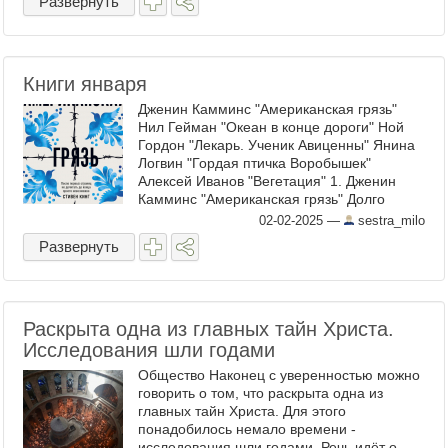
Развернуть
Книги января
Дженин Камминс "Американская грязь"
Нил Гейман "Океан в конце дороги" Ной
Гордон "Лекарь. Ученик Авиценны" Янина
Логвин "Гордая птичка Воробышек"
Алексей Иванов "Вегетация" 1. Дженин
Камминс "Американская грязь" Долго
откладывала чтение этой книги, меня
02-02-2025
—
sestra_milo
отталкивало название. Я ...
Развернуть
Раскрыта одна из главных тайн Христа.
Исследования шли годами
Общество Наконец с уверенностью можно
говорить о том, что раскрыта одна из
главных тайн Христа. Для этого
понадобилось немало времени -
исследования шли годами. Речь идёт о ...